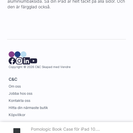
aluminiumbaksida. Så din iPad är helt täckt på alla sidor. Och
den är färgglad också.
Copyright © 2026 C&C
Skapad med
Vendre
C&C
Om oss
Jobba hos oss
Kontakta oss
Hitta din närmaste butik
Köpvillkor
Information
Pomologic Book Case för iPad 10.9" (10th generation) Svart