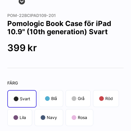
POM-22BCIPAD109-201
Pomologic Book Case för iPad
10.9" (10th generation) Svart
399
kr
FÄRG
Blå
Grå
Röd
Svart
Lila
Navy
Rosa