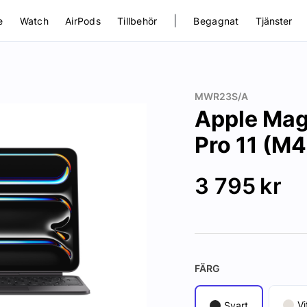
|
e
Watch
AirPods
Tillbehör
Begagnat
Tjänster
MWR23S/A
Apple Mag
Pro 11 (M4
3 795
kr
FÄRG
Vi
Svart