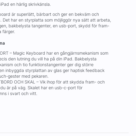
Pad en härlig skrivkänsla.
oard är superlätt, bärbart och ger en bekväm och
. Det har en styrplatta som möjliggör nya sätt att arbeta,
ngen, bakbelysta tangenter, en usb-port, skydd för fram-
 färger.
rna
T – Magic Keyboard har en gångjärnsmekanism som
recis den lutning du vill ha på din iPad. Bakbelysta
nism och tio funktionstangenter ger dig större
 Den inbyggda styrplattan av glas ger haptisk feedback
ouch-gester med pekaren.
RD OCH SKAL – Vik ihop för att skydda fram- och
du är på väg. Skalet har en usb-c-port för
s i svart och vitt.