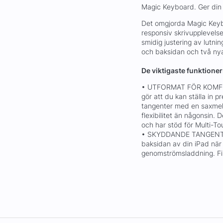
Magic Keyboard. Ger din i
Det omgjorda Magic Keyb
responsiv skrivupplevelse
smidig justering av lutni
och baksidan och två nya
De viktigaste funktione
• UTFORMAT FÖR KOMFOR
gör att du kan ställa in p
tangenter med en saxmeka
flexibilitet än någonsin.
och har stöd för Multi-T
• SKYDDANDE TANGENTBO
baksidan av din iPad när 
genomströmsladdning. Finn