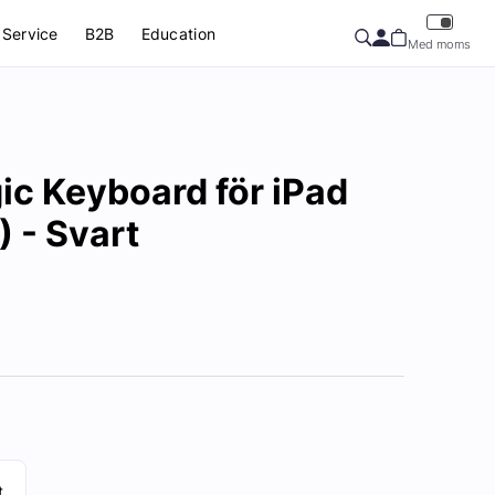
Service
B2B
Education
Med moms
ic Keyboard för iPad
) - Svart
t