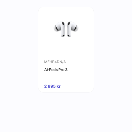
MFHP4DN/A
AirPods Pro 3
2 995
kr