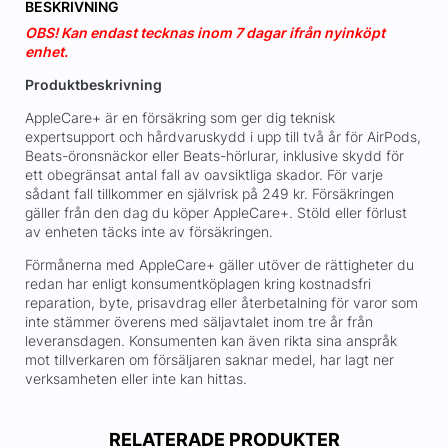
BESKRIVNING
OBS! Kan endast tecknas inom 7 dagar ifrån nyinköpt
enhet.
Produktbeskrivning
AppleCare+ är en försäkring som ger dig teknisk
expertsupport och hårdvaruskydd i upp till två år för AirPods,
Beats-öronsnäckor eller Beats-hörlurar, inklusive skydd för
ett obegränsat antal fall av oavsiktliga skador. För varje
sådant fall tillkommer en självrisk på 249 kr. Försäkringen
gäller från den dag du köper AppleCare+. Stöld eller förlust
av enheten täcks inte av försäkringen.
Förmånerna med AppleCare+ gäller utöver de rättigheter du
redan har enligt konsumentköplagen kring kostnadsfri
reparation, byte, prisavdrag eller återbetalning för varor som
inte stämmer överens med säljavtalet inom tre år från
leveransdagen. Konsumenten kan även rikta sina anspråk
mot tillverkaren om försäljaren saknar medel, har lagt ner
verksamheten eller inte kan hittas.
RELATERADE PRODUKTER