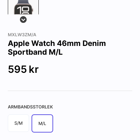
MXLW3ZM/A
Apple Watch 46mm Denim
Sportband M/L
595
kr
ARMBANDSSTORLEK
S/M
M/L