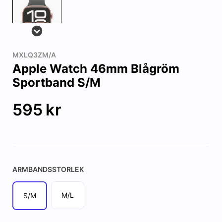
MXLQ3ZM/A
Apple Watch 46mm Blågröm
Sportband S/M
595
kr
ARMBANDSSTORLEK
M/L
S/M