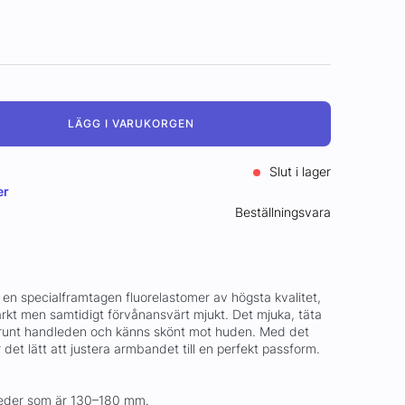
LÄGG I VARUKORGEN
Slut i lager
er
Beställningsvara
 en specialframtagen fluorelastomer av högsta kvalitet,
arkt men samtidigt förvånansvärt mjukt. Det mjuka, täta
mt runt handleden och känns skönt mot huden. Med det
 det lätt att justera armbandet till en perfekt passform.
eder som är 130–180 mm.