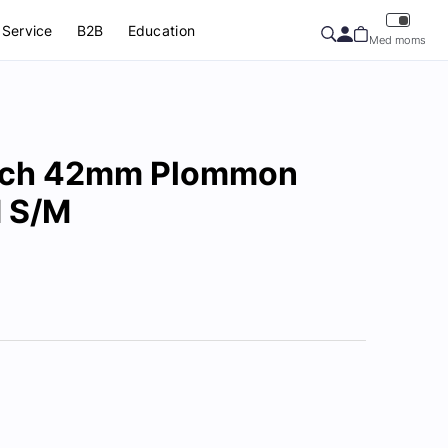
Service
B2B
Education
Med moms
tch 42mm Plommon
 S/M