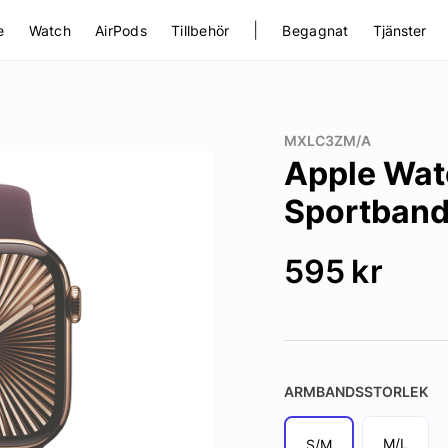
|
e
Watch
AirPods
Tillbehör
Begagnat
Tjänster
MXLC3ZM/A
Apple Wa
Sportband
595
kr
ARMBANDSSTORLEK
M/L
S/M