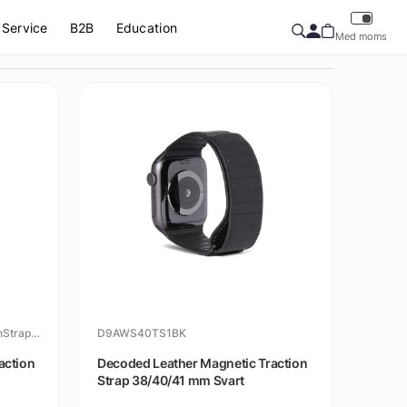
Service
B2B
Education
Med moms
DecodedLeatherMagneticTractionStrapBlack
D9AWS40TS1BK
action
Decoded Leather Magnetic Traction
Strap 38/40/41 mm Svart