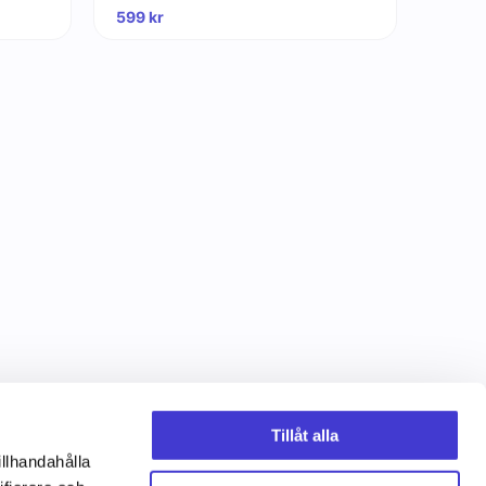
599
kr
Tillåt alla
illhandahålla