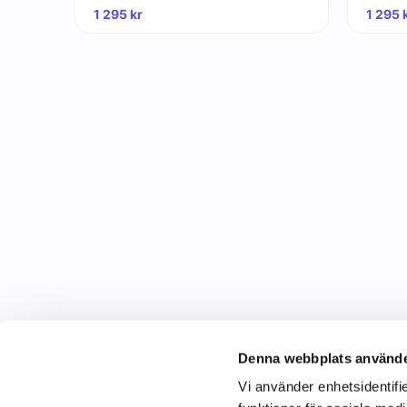
1 295
kr
1 295
Denna webbplats använde
Vi använder enhetsidentifie
C&C