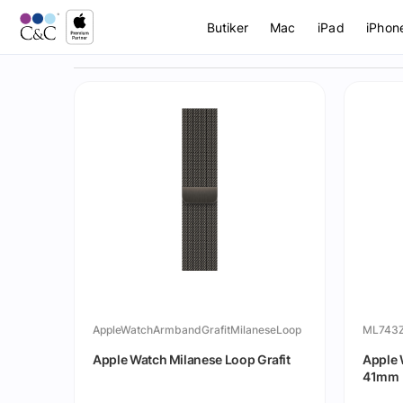
Butiker
Mac
iPad
iPhon
AppleWatchArmbandGrafitMilaneseLoop
ML743
Apple Watch Milanese Loop Grafit
Apple 
41mm