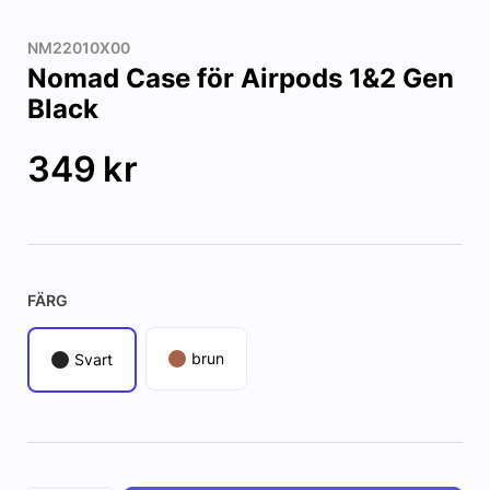
NM22010X00
Nomad Case för Airpods 1&2 Gen
Black
349
kr
FÄRG
brun
Svart