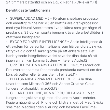
24 timmars batteritid och en Liquid Retina XDR-skärm.(1)
De viktigaste funktionerna
· SUPERLADDAD MED M5 – Förutom snabbare processor
och enhetligt minne har M5 en kraftfullare grafikprocessor
med nya Neural Accelerators i varje kärna som ger högre AI-
prestanda. Så du kan spurta igenom krävande arbetsflöden i
ofattbara hastigheter
· BYGGD FÖR APPLE INTELLIGENCE – Apple Intelligence är
ett system för personlig intelligens som hjälper dig att skriva,
uttrycka dig och få saker gjorda på ett enklare sätt. Det
banbrytande integritetsskyddet skyddar dina data så att
ingen annan kan komma åt dem – inte ens Apple.(2)
· UPP TILL 24 TIMMARS BATTERITID – 14-tums MacBook
Pro levererar samma fenomenala prestanda oavsett om den
körs på batteri eller är ansluten till elnätet.(1)
· BLIXTSNABBA APPAR MED APPLE-CHIP – Alla dina
favoriter, som Microsoft 365 och Adobe Creative Cloud,
fungerar blixtsnabbt i macOS.(3)
· GILLAR DU IPHONE, KOMMER DU GILLA MAC – Mac
fungerar magiskt smidigt med dina andra Apple-enheter.
Kopiera någonting på iPhone och klistra in det på Mac. Skicka
sms med Meddelanden eller ring och besvara FaceTime-