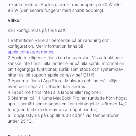
rekommenderas Apples usb-c-strömadapter på 70 W eller
96 W (den senare fungerar med snabbladdning).
Villkor
Kan konfigureras på flera sätt.
1 Batteritiden varierar beroende på användning och
konfiguration. Mer information finns på
apple.com/se/batteries
.
2 Apple Intelligence finns i en betaversion. Vissa funktioner
kanske inte finns i alla länder eller på alla språk. Information
om tillgängliga funktioner, språk som stöds och systemkrav
hittar du på support.apple.com/sv-se/121115.
3 Apparna finns i App Store. Mjukvara och innehåll säljs
eventuellt separat. Utbudet kan ändras.
4 FaceTime finns inte i alla länder eller regioner.
5 Skärmen på 14-tums MacBook Pro har rundade hörn högst
upp. Uppmätt som diagonalen i en rektangel är skärmen 14,2
tum (den faktiska skärmytan är något mindre).
6 Toppljusstyrka på upp till 1600 cd/m² vid temperaturer
under 25 °C.