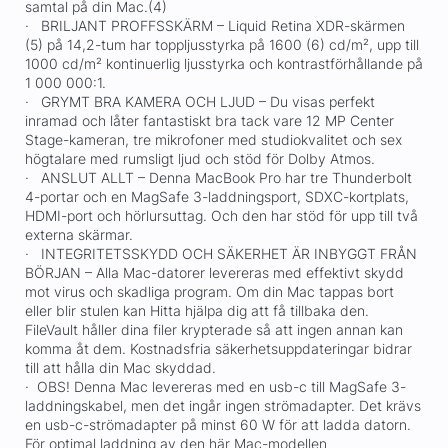
samtal på din Mac.(4)
· BRILJANT PROFFSSKÄRM – Liquid Retina XDR-skärmen
(5) på 14,2-tum har toppljusstyrka på 1600 (6) cd/m², upp till
1000 cd/m² kontinuerlig ljusstyrka och kontrastförhållande på
1 000 000:1.
· GRYMT BRA KAMERA OCH LJUD – Du visas perfekt
inramad och låter fantastiskt bra tack vare 12 MP Center
Stage-kameran, tre mikrofoner med studiokvalitet och sex
högtalare med rumsligt ljud och stöd för Dolby Atmos.
· ANSLUT ALLT – Denna MacBook Pro har tre Thunderbolt
4-portar och en MagSafe 3-laddningsport, SDXC-kortplats,
HDMI-port och hörlursuttag. Och den har stöd för upp till två
externa skärmar.
· INTEGRITETSSKYDD OCH SÄKERHET ÄR INBYGGT FRÅN
BÖRJAN – Alla Mac-datorer levereras med effektivt skydd
mot virus och skadliga program. Om din Mac tappas bort
eller blir stulen kan Hitta hjälpa dig att få tillbaka den.
FileVault håller dina filer krypterade så att ingen annan kan
komma åt dem. Kostnadsfria säkerhetsuppdateringar bidrar
till att hålla din Mac skyddad.
· OBS! Denna Mac levereras med en usb-c till MagSafe 3-
laddningskabel, men det ingår ingen strömadapter. Det krävs
en usb-c-strömadapter på minst 60 W för att ladda datorn.
För optimal laddning av den här Mac-modellen