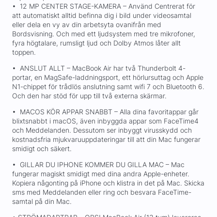
• 12 MP CENTER STAGE-KAMERA – Använd Centrerat för
att automatiskt alltid befinna dig i bild under videosamtal
eller dela en vy av din arbetsyta ovanifrån med
Bordsvisning. Och med ett ljudsystem med tre mikrofoner,
fyra högtalare, rumsligt ljud och Dolby Atmos låter allt
toppen.
• ANSLUT ALLT – MacBook Air har två Thunderbolt 4-
portar, en MagSafe-laddningsport, ett hörlursuttag och Apple
N1-chippet för trådlös anslutning samt wifi 7 och Bluetooth 6.
Och den har stöd för upp till två externa skärmar.
• MACOS KÖR APPAR SNABBT – Alla dina favoritappar går
blixtsnabbt i macOS, även inbyggda appar som FaceTime4
och Meddelanden. Dessutom ser inbyggt virusskydd och
kostnadsfria mjukvaruuppdateringar till att din Mac fungerar
smidigt och säkert.
• GILLAR DU IPHONE KOMMER DU GILLA MAC – Mac
fungerar magiskt smidigt med dina andra Apple-enheter.
Kopiera någonting på iPhone och klistra in det på Mac. Skicka
sms med Meddelanden eller ring och besvara FaceTime-
samtal på din Mac.