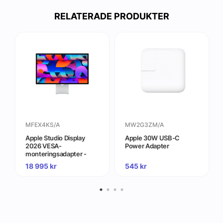
RELATERADE PRODUKTER
MFEX4KS/A
MW2G3ZM/A
Apple Studio Display
Apple 30W USB-C
2026 VESA-
Power Adapter
monteringsadapter -
Standardglas (Stativ inte
18 995
kr
545
kr
inkluderat)