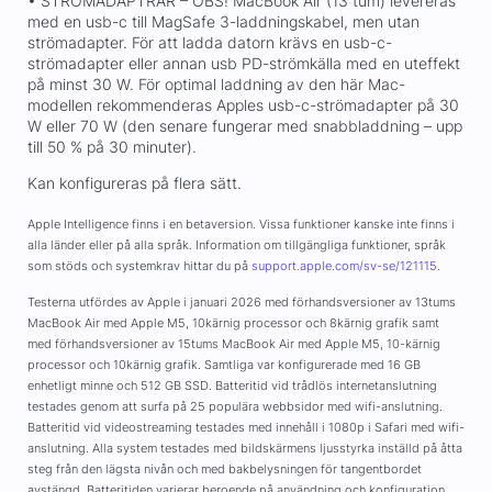
• STRÖMADAPTRAR – OBS! MacBook Air (13 tum) levereras
med en usb-c till MagSafe 3-laddningskabel, men utan
strömadapter. För att ladda datorn krävs en usb-c-
strömadapter eller annan usb PD-strömkälla med en uteffekt
på minst 30 W. För optimal laddning av den här Mac-
modellen rekommenderas Apples usb-c-strömadapter på 30
W eller 70 W (den senare fungerar med snabbladdning – upp
till 50 % på 30 minuter).
Kan konfigureras på flera sätt.
Apple Intelligence finns i en betaversion. Vissa funktioner kanske inte finns i
alla länder eller på alla språk. Information om tillgängliga funktioner, språk
som stöds och systemkrav hittar du på
support.apple.com/sv-se/121115
.
Testerna utfördes av Apple i januari 2026 med förhandsversioner av 13tums
MacBook Air med Apple M5, 10kärnig processor och 8kärnig grafik samt
med förhandsversioner av 15tums MacBook Air med Apple M5, 10-kärnig
processor och 10kärnig grafik. Samtliga var konfigurerade med 16 GB
enhetligt minne och 512 GB SSD. Batteritid vid trådlös internetanslutning
testades genom att surfa på 25 populära webbsidor med wifi-anslutning.
Batteritid vid videostreaming testades med innehåll i 1080p i Safari med wifi-
anslutning. Alla system testades med bildskärmens ljusstyrka inställd på åtta
steg från den lägsta nivån och med bakbelysningen för tangentbordet
avstängd. Batteritiden varierar beroende på användning och konfiguration.