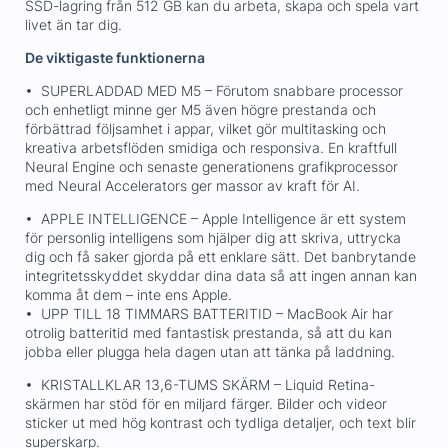
SSD-lagring från 512 GB kan du arbeta, skapa och spela vart
livet än tar dig.
De viktigaste funktionerna
• SUPERLADDAD MED M5 – Förutom snabbare processor
och enhetligt minne ger M5 även högre prestanda och
förbättrad följsamhet i appar, vilket gör multitasking och
kreativa arbetsflöden smidiga och responsiva. En kraftfull
Neural Engine och senaste generationens grafikprocessor
med Neural Accelerators ger massor av kraft för AI.
• APPLE INTELLIGENCE – Apple Intelligence är ett system
för personlig intelligens som hjälper dig att skriva, uttrycka
dig och få saker gjorda på ett enklare sätt. Det banbrytande
integritetsskyddet skyddar dina data så att ingen annan kan
komma åt dem – inte ens Apple.
• UPP TILL 18 TIMMARS BATTERITID – MacBook Air har
otrolig batteritid med fantastisk prestanda, så att du kan
jobba eller plugga hela dagen utan att tänka på laddning.
• KRISTALLKLAR 13,6-TUMS SKÄRM – Liquid Retina-
skärmen har stöd för en miljard färger. Bilder och videor
sticker ut med hög kontrast och tydliga detaljer, och text blir
superskarp.