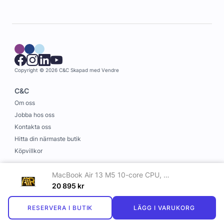
Copyright © 2026 C&C
Skapad med
Vendre
C&C
Om oss
Jobba hos oss
Kontakta oss
Hitta din närmaste butik
Köpvillkor
Information
MacBook Air 13 M5 10-core CPU, 10-core GPU/16GB/1TB SSD - stjärnglans
Leverans och betalning
20 895
kr
Cookies
RESERVERA I BUTIK
LÄGG I VARUKORG
Personuppgiftspolicy