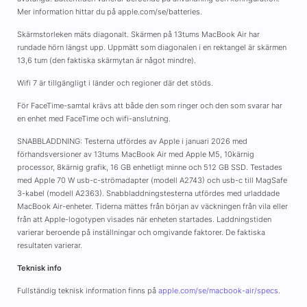
Mer information hittar du på apple.com/se/batteries.
Skärmstorleken mäts diagonalt. Skärmen på 13tums MacBook Air har
rundade hörn längst upp. Uppmätt som diagonalen i en rektangel är skärmen
13,6 tum (den faktiska skärmytan är något mindre).
Wifi 7 är tillgängligt i länder och regioner där det stöds.
För FaceTime-samtal krävs att både den som ringer och den som svarar har
en enhet med FaceTime och wifi-anslutning.
SNABBLADDNING: Testerna utfördes av Apple i januari 2026 med
förhandsversioner av 13tums MacBook Air med Apple M5, 10kärnig
processor, 8kärnig grafik, 16 GB enhetligt minne och 512 GB SSD. Testades
med Apple 70 W usb-c-strömadapter (modell A2743) och usb-c till MagSafe
3-kabel (modell A2363). Snabbladdningstesterna utfördes med urladdade
MacBook Air-enheter. Tiderna mättes från början av väckningen från vila eller
från att Apple-logotypen visades när enheten startades. Laddningstiden
varierar beroende på inställningar och omgivande faktorer. De faktiska
resultaten varierar.
Teknisk info
Fullständig teknisk information finns på
apple.com/se/macbook-air/specs
.