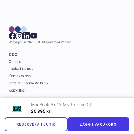
Copyright © 2026 C&C
Skapad med
Vendre
C&C
Om oss
Jobba hos oss
Kontakta oss
Hitta din närmaste butik
Köpvillkor
Information
MacBook Air 13 M5 10-core CPU, 10-core GPU/16GB/1TB SSD - silver
Leverans och betalning
20 895
kr
Cookies
RESERVERA I BUTIK
LÄGG I VARUKORG
Personuppgiftspolicy