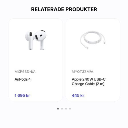
RELATERADE PRODUKTER
MXP63DN/A
MYQT3ZM/A
AirPods 4
Apple 240W USB-C
Charge Cable (2 m)
1 695
kr
445
kr