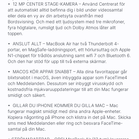
• 12 MP CENTER STAGE-KAMERA – Använd Centrerat för
att automatiskt alltid befinna dig i bild under videosamtal
eller dela en vy av din arbetsyta ovanifrån med
Bordsvisning. Och med ett ljudsystem med tre mikrofoner,
fyra högtalare, rumsligt ljud och Dolby Atmos låter allt
toppen.
• ANSLUT ALLT – MacBook Air har två Thunderbolt 4-
portar, en MagSafe-laddningsport, ett hörlursuttag och Apple
N1-chippet för trådlös anslutning samt wifi 7 och Bluetooth 6.
Och den har stöd för upp till två externa skärmar.
• MACOS KÖR APPAR SNABBT – Alla dina favoritappar går
blixtsnabbt i macOS, även inbyggda appar som FaceTime4
och Meddelanden. Dessutom ser inbyggt virusskydd och
kostnadsfria mjukvaruuppdateringar till att din Mac fungerar
smidigt och säkert.
• GILLAR DU IPHONE KOMMER DU GILLA MAC – Mac
fungerar magiskt smidigt med dina andra Apple-enheter.
Kopiera någonting på iPhone och klistra in det på Mac. Skicka
sms med Meddelanden eller ring och besvara FaceTime-
samtal på din Mac.