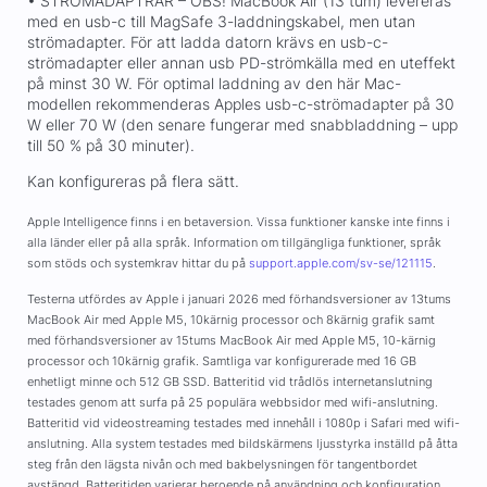
• STRÖMADAPTRAR – OBS! MacBook Air (13 tum) levereras
med en usb-c till MagSafe 3-laddningskabel, men utan
strömadapter. För att ladda datorn krävs en usb-c-
strömadapter eller annan usb PD-strömkälla med en uteffekt
på minst 30 W. För optimal laddning av den här Mac-
modellen rekommenderas Apples usb-c-strömadapter på 30
W eller 70 W (den senare fungerar med snabbladdning – upp
till 50 % på 30 minuter).
Kan konfigureras på flera sätt.
Apple Intelligence finns i en betaversion. Vissa funktioner kanske inte finns i
alla länder eller på alla språk. Information om tillgängliga funktioner, språk
som stöds och systemkrav hittar du på
support.apple.com/sv-se/121115
.
Testerna utfördes av Apple i januari 2026 med förhandsversioner av 13tums
MacBook Air med Apple M5, 10kärnig processor och 8kärnig grafik samt
med förhandsversioner av 15tums MacBook Air med Apple M5, 10-kärnig
processor och 10kärnig grafik. Samtliga var konfigurerade med 16 GB
enhetligt minne och 512 GB SSD. Batteritid vid trådlös internetanslutning
testades genom att surfa på 25 populära webbsidor med wifi-anslutning.
Batteritid vid videostreaming testades med innehåll i 1080p i Safari med wifi-
anslutning. Alla system testades med bildskärmens ljusstyrka inställd på åtta
steg från den lägsta nivån och med bakbelysningen för tangentbordet
avstängd. Batteritiden varierar beroende på användning och konfiguration.