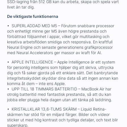
SSD-lagring från 512 GB kan du arbeta, skapa och spela vart
livet än tar dig.
De viktigaste funktionerna
• SUPERLADDAD MED M5 – Förutom snabbare processor
och enhetligt minne ger M5 även högre prestanda och
förbättrad följsamhet i appar, vilket gör multitasking och
kreativa arbetsflöden smidiga och responsiva. En kraftfull
Neural Engine och senaste generationens grafikprocessor
med Neural Accelerators ger massor av kraft för AI.
• APPLE INTELLIGENCE – Apple Intelligence är ett system
för personlig intelligens som hjälper dig att skriva, uttrycka
dig och få saker gjorda på ett enklare sätt. Det banbrytande
integritetsskyddet skyddar dina data så att ingen annan kan
komma åt dem – inte ens Apple.
• UPP TILL 18 TIMMARS BATTERITID – MacBook Air har
otrolig batteritid med fantastisk prestanda, så att du kan
jobba eller plugga hela dagen utan att tänka på laddning.
• KRISTALLKLAR 13,6-TUMS SKÄRM – Liquid Retina-
skärmen har stöd för en miljard färger. Bilder och videor
sticker ut med hög kontrast och tydliga detaljer, och text blir
superskarp.