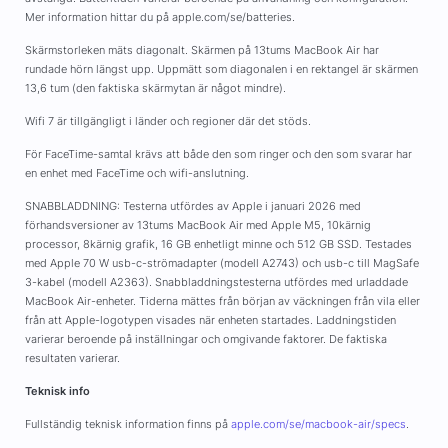
Mer information hittar du på apple.com/se/batteries.
Skärmstorleken mäts diagonalt. Skärmen på 13tums MacBook Air har
rundade hörn längst upp. Uppmätt som diagonalen i en rektangel är skärmen
13,6 tum (den faktiska skärmytan är något mindre).
Wifi 7 är tillgängligt i länder och regioner där det stöds.
För FaceTime-samtal krävs att både den som ringer och den som svarar har
en enhet med FaceTime och wifi-anslutning.
SNABBLADDNING: Testerna utfördes av Apple i januari 2026 med
förhandsversioner av 13tums MacBook Air med Apple M5, 10kärnig
processor, 8kärnig grafik, 16 GB enhetligt minne och 512 GB SSD. Testades
med Apple 70 W usb-c-strömadapter (modell A2743) och usb-c till MagSafe
3-kabel (modell A2363). Snabbladdningstesterna utfördes med urladdade
MacBook Air-enheter. Tiderna mättes från början av väckningen från vila eller
från att Apple-logotypen visades när enheten startades. Laddningstiden
varierar beroende på inställningar och omgivande faktorer. De faktiska
resultaten varierar.
Teknisk info
Fullständig teknisk information finns på
apple.com/se/macbook-air/specs
.