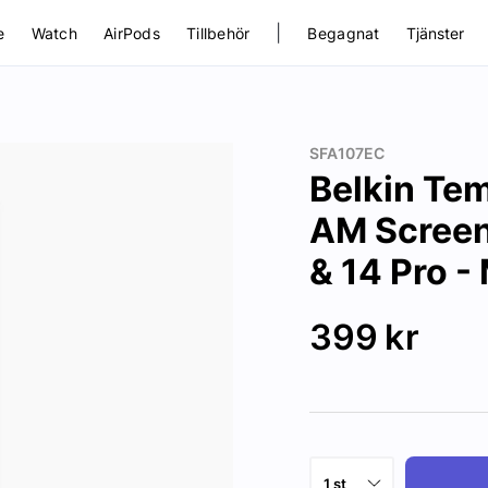
|
e
Watch
AirPods
Tillbehör
Begagnat
Tjänster
SFA107EC
Belkin Te
AM Screen 
& 14 Pro -
399
kr