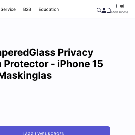
Service
B2B
Education
Med moms
mperedGlass Privacy
Protector - iPhone 15
 Maskinglas
LÄGG I VARUKORGEN