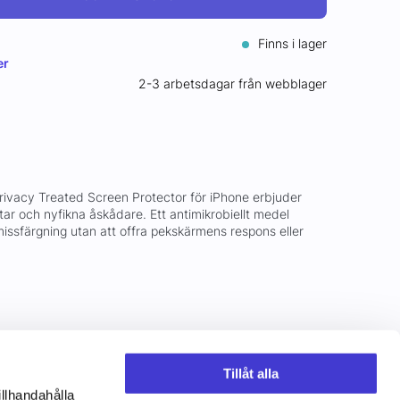
Finns i lager
er
2-3 arbetsdagar från webblager
ivacy Treated Screen Protector för iPhone erbjuder
ar och nyfikna åskådare. Ett antimikrobiellt medel
issfärgning utan att offra pekskärmens respons eller
Tillåt alla
illhandahålla