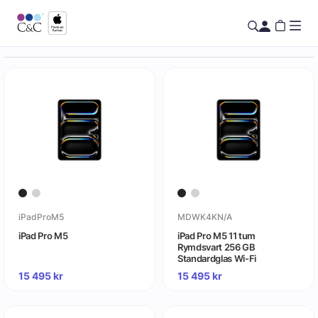
iPadProM5
MDWK4KN/A
iPad Pro M5
iPad Pro M5 11 tum
Rymdsvart 256 GB
Standardglas Wi-Fi
15 495
kr
15 495
kr