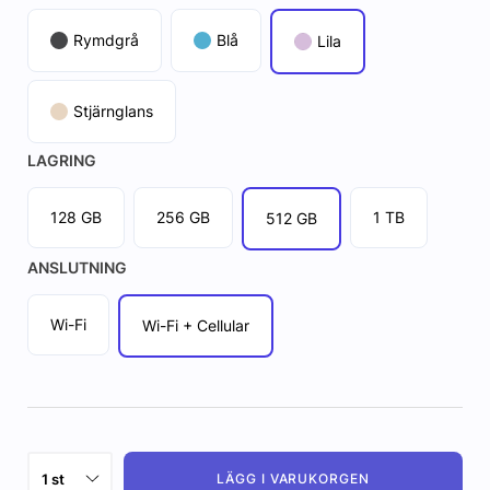
Rymdgrå
Blå
Lila
Stjärnglans
LAGRING
128 GB
256 GB
1 TB
512 GB
ANSLUTNING
Wi-Fi
Wi-Fi + Cellular
LÄGG I VARUKORGEN