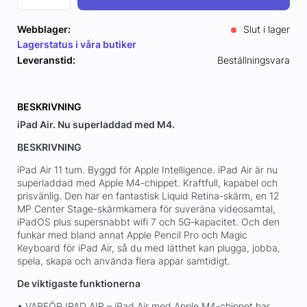
Webblager:
Slut i lager
Lagerstatus i våra butiker
Leveranstid:
Beställningsvara
BESKRIVNING
iPad Air. Nu superladdad med M4.
BESKRIVNING
iPad Air 11 tum. Byggd för Apple Intelligence. iPad Air är nu
superladdad med Apple M4-chippet. Kraftfull, kapabel och
prisvänlig. Den har en fantastisk Liquid Retina-skärm, en 12
MP Center Stage-skärmkamera för suveräna videosamtal,
iPadOS plus supersnabbt wifi 7 och 5G-kapacitet. Och den
funkar med bland annat Apple Pencil Pro och Magic
Keyboard för iPad Air, så du med lätthet kan plugga, jobba,
spela, skapa och använda flera appar samtidigt.
De viktigaste funktionerna
• VARFÖR IPAD AIR – iPad Air med Apple M4-chippet har