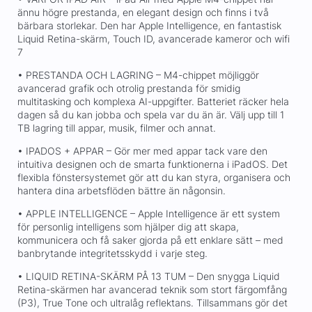
ännu högre prestanda, en elegant design och finns i två
bärbara storlekar. Den har Apple Intelligence, en fantastisk
Liquid Retina-skärm, Touch ID, avancerade kameror och wifi
7
• PRESTANDA OCH LAGRING – M4-chippet möjliggör
avancerad grafik och otrolig prestanda för smidig
multitasking och komplexa AI-uppgifter. Batteriet räcker hela
dagen så du kan jobba och spela var du än är. Välj upp till 1
TB lagring till appar, musik, filmer och annat.
• IPADOS + APPAR – Gör mer med appar tack vare den
intuitiva designen och de smarta funktionerna i iPadOS. Det
flexibla fönstersystemet gör att du kan styra, organisera och
hantera dina arbetsflöden bättre än någonsin.
• APPLE INTELLIGENCE – Apple Intelligence är ett system
för personlig intelligens som hjälper dig att skapa,
kommunicera och få saker gjorda på ett enklare sätt – med
banbrytande integritetsskydd i varje steg.
• LIQUID RETINA-SKÄRM PÅ 13 TUM – Den snygga Liquid
Retina-skärmen har avancerad teknik som stort färgomfång
(P3), True Tone och ultralåg reflektans. Tillsammans gör det