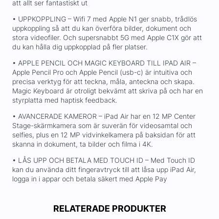
att allt ser fantastiskt ut
• UPPKOPPLING – Wifi 7 med Apple N1 ger snabb, trådlös
uppkoppling så att du kan överföra bilder, dokument och
stora videofiler. Och supersnabbt 5G med Apple C1X gör att
du kan hålla dig uppkopplad på fler platser.
• APPLE PENCIL OCH MAGIC KEYBOARD TILL IPAD AIR –
Apple Pencil Pro och Apple Pencil (usb-c) är intuitiva och
precisa verktyg för att teckna, måla, anteckna och skapa.
Magic Keyboard är otroligt bekvämt att skriva på och har en
styrplatta med haptisk feedback.
• AVANCERADE KAMEROR – iPad Air har en 12 MP Center
Stage-skärmkamera som är suverän för videosamtal och
selfies, plus en 12 MP vidvinkelkamera på baksidan för att
skanna in dokument, ta bilder och filma i 4K.
• LÅS UPP OCH BETALA MED TOUCH ID – Med Touch ID
kan du använda ditt fingeravtryck till att låsa upp iPad Air,
logga in i appar och betala säkert med Apple Pay
RELATERADE PRODUKTER