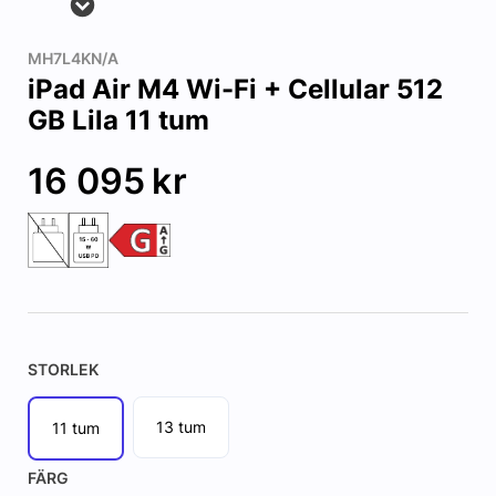
MH7L4KN/A
iPad Air M4 Wi-Fi + Cellular 512
GB Lila 11 tum
16 095
kr
STORLEK
13 tum
11 tum
FÄRG