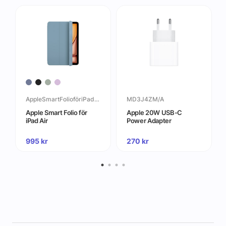
AppleSmartFolioföriPadAir
MD3J4ZM/A
Apple Smart Folio för
Apple 20W USB-C
iPad Air
Power Adapter
995
kr
270
kr