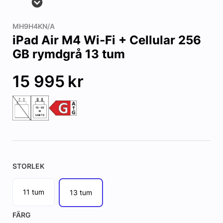
MH9H4KN/A
iPad Air M4 Wi-Fi + Cellular 256
GB rymdgrå 13 tum
15 995
kr
STORLEK
11 tum
13 tum
FÄRG