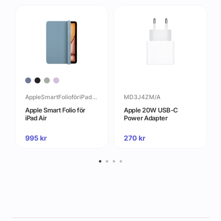
AppleSmartFolioföriPadAir
MD3J4ZM/A
Apple Smart Folio för
Apple 20W USB-C
iPad Air
Power Adapter
995
kr
270
kr