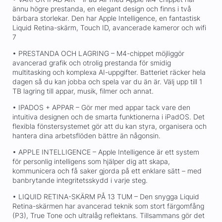
ännu högre prestanda, en elegant design och finns i två
bärbara storlekar. Den har Apple Intelligence, en fantastisk
Liquid Retina-skärm, Touch ID, avancerade kameror och wifi
7
• PRESTANDA OCH LAGRING – M4-chippet möjliggör
avancerad grafik och otrolig prestanda för smidig
multitasking och komplexa AI-uppgifter. Batteriet räcker hela
dagen så du kan jobba och spela var du än är. Välj upp till 1
TB lagring till appar, musik, filmer och annat.
• IPADOS + APPAR – Gör mer med appar tack vare den
intuitiva designen och de smarta funktionerna i iPadOS. Det
flexibla fönstersystemet gör att du kan styra, organisera och
hantera dina arbetsflöden bättre än någonsin.
• APPLE INTELLIGENCE – Apple Intelligence är ett system
för personlig intelligens som hjälper dig att skapa,
kommunicera och få saker gjorda på ett enklare sätt – med
banbrytande integritetsskydd i varje steg.
• LIQUID RETINA-SKÄRM PÅ 13 TUM – Den snygga Liquid
Retina-skärmen har avancerad teknik som stort färgomfång
(P3), True Tone och ultralåg reflektans. Tillsammans gör det