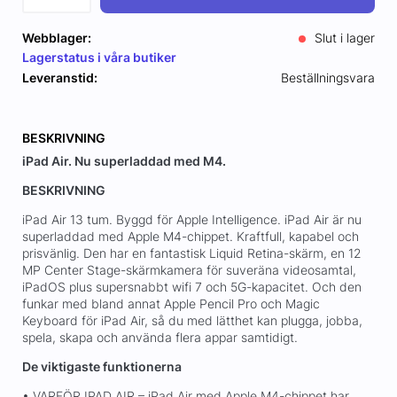
Webblager:
Slut i lager
Lagerstatus i våra butiker
Leveranstid:
Beställningsvara
BESKRIVNING
iPad Air. Nu superladdad med M4.
BESKRIVNING
iPad Air 13 tum. Byggd för Apple Intelligence. iPad Air är nu
superladdad med Apple M4-chippet. Kraftfull, kapabel och
prisvänlig. Den har en fantastisk Liquid Retina-skärm, en 12
MP Center Stage-skärmkamera för suveräna videosamtal,
iPadOS plus supersnabbt wifi 7 och 5G-kapacitet. Och den
funkar med bland annat Apple Pencil Pro och Magic
Keyboard för iPad Air, så du med lätthet kan plugga, jobba,
spela, skapa och använda flera appar samtidigt.
De viktigaste funktionerna
• VARFÖR IPAD AIR – iPad Air med Apple M4-chippet har