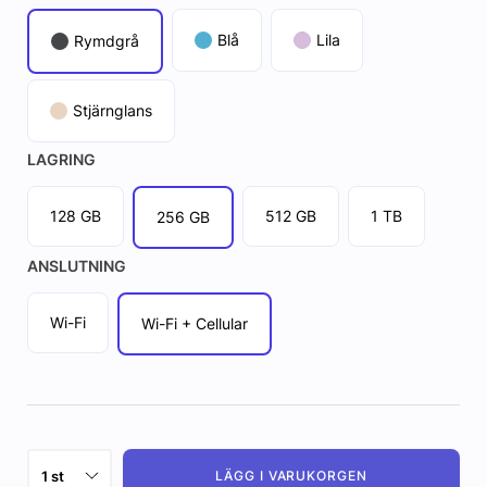
Blå
Lila
Rymdgrå
Stjärnglans
LAGRING
128 GB
512 GB
1 TB
256 GB
ANSLUTNING
Wi-Fi
Wi-Fi + Cellular
LÄGG I VARUKORGEN