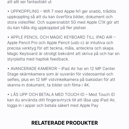
att allt ser fantastiskt ut
• UPPKOPPLING – Wifi 7 med Apple N1 ger snabb, trådlös
uppkoppling så att du kan överföra bilder, dokument och
stora videofiler. Och supersnabbt 5G med Apple C1X gör att
du kan hålla dig uppkopplad på fler platser.
• APPLE PENCIL OCH MAGIC KEYBOARD TILL IPAD AIR –
Apple Pencil Pro och Apple Pencil (usb-c) är intuitiva och
precisa verktyg för att teckna, måla, anteckna och skapa.
Magic Keyboard är otroligt bekvämt att skriva på och har en
styrplatta med haptisk feedback.
• AVANCERADE KAMEROR – iPad Air har en 12 MP Center
Stage-skärmkamera som är suverän för videosamtal och
selfies, plus en 12 MP vidvinkelkamera på baksidan för att
skanna in dokument, ta bilder och filma i 4K.
• LÅS UPP OCH BETALA MED TOUCH ID – Med Touch ID
kan du använda ditt fingeravtryck till att låsa upp iPad Air,
logga in i appar och betala säkert med Apple Pay
RELATERADE PRODUKTER