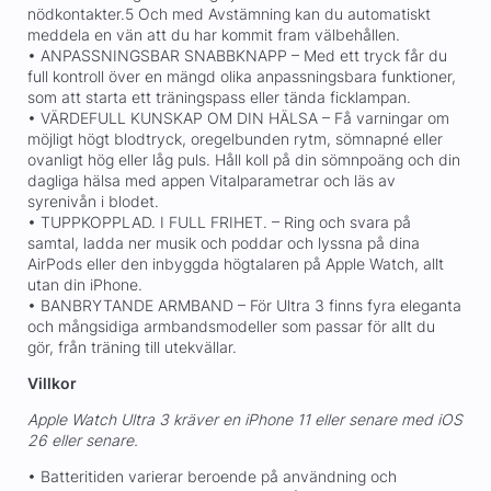
nödkontakter.5 Och med Avstämning kan du automatiskt
meddela en vän att du har kommit fram välbehållen.
• ANPASSNINGSBAR SNABBKNAPP – Med ett tryck får du
full kontroll över en mängd olika anpassningsbara funktioner,
som att starta ett träningspass eller tända ficklampan.
• VÄRDEFULL KUNSKAP OM DIN HÄLSA – Få varningar om
möjligt högt blodtryck, oregelbunden rytm, sömnapné eller
ovanligt hög eller låg puls. Håll koll på din sömnpoäng och din
dagliga hälsa med appen Vitalparametrar och läs av
syrenivån i blodet.
• TUPPKOPPLAD. I FULL FRIHET. – Ring och svara på
samtal, ladda ner musik och poddar och lyssna på dina
AirPods eller den inbyggda högtalaren på Apple Watch, allt
utan din iPhone.
• BANBRYTANDE ARMBAND – För Ultra 3 finns fyra eleganta
och mångsidiga armbandsmodeller som passar för allt du
gör, från träning till utekvällar.
Villkor
Apple Watch Ultra 3 kräver en iPhone 11 eller senare med iOS
26 eller senare.
• Batteritiden varierar beroende på användning och