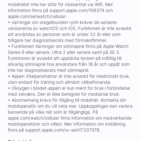
mobilnätet inte har stöd för nödsamtal via IMS. Mer
information finns på support.apple.com/108374 och
apple.com/se/watch/cellular.
• Varningar om oregelbunden rytm kräver de senaste
versionerna av watchOS och iOS. Funktionen är inte avsedd
att användas av personer som är under 22 år eller som
tidigare har diagnostiserats med förmaksflimmer.
• Funktionen Varningar om sömnapné finns på Apple Watch
Series 9 eller senare, Ultra 2 eller senare samt på SE 3.
Funktionen är avsedd att upptäcka tecken på måttlig till
allvarlig sömnapné hos användare från 18 år och uppåt som
inte har diagnostiserats med sömnapné.
• Appen Vitalparametrar är inte avsedd för medicinskt bruk,
utan endast för träning och allmänt välbefinnande.
• Oksygen i blodet-appen er kun ment for bruk i forbindelse
med velvære. Den er ikke beregnet for medisinsk bruk.
• Abonnemang krävs för tillgång till mobilnät. Kontakta din
mobiloperatör om du vill veta mer. Uppkopplingen kan variera
beroende på vilka nät som är tillgängliga. På
apple.com/watch/cellular finns information om medverkande
mobiloperatörer och villkor. Mer information om inställning
finns på support.apple.com/sv-se/HT207578.