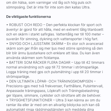
om din hälsa, som varningar vid låg och hög puls och
sömnpoäng. Det är inte för inte som den kallas Ultra.
De viktigaste funktionerna
• ROBUST OCH REDO – Den perfekta klockan för sport och
äventyr är gjord för att hålla, med en extremt tålig titanboett
och en skärm i starkt safirglas. Vattentålig ner till 100 meter –
suverän för simning, dykning och vattensporter i hög fart.
• SNYGG OCH LJUSSTARK SKÄRM – En stor och avancerad
skärm som ger ifrån sig mer ljus med större spridning så den
blir blir ännu ljusstarkare och enklare att läsa. Du kan även
använda skärmen som ficklampa.
• BATTERI SOM RÄCKER FLERA DAGAR – Upp till 42 timmars
normal användning och upp till 72 timmar i strömsparläge.
Logga träning med gps och pulsmätning i upp till 20 timmar i
strömsparläge.
• DEN ULTIMATA LÖPAR- OCH TRÄNINGSKOMPISEN –
Precisions-gps med två frekvenser, Farthållare, Pulsintervall,
Anpassade träningspass, Löpkraft och Träningsbelastning
ger löpare, simmare, cyklister och idrottare allt de behöver.
• TRYGGHETSFUNKTIONER – Ultra 3 kan känna av om du
ramlar illa eller är med om en allvarlig bilolycka och kan då
automatiskt ringa räddningstjänsten och meddela dina