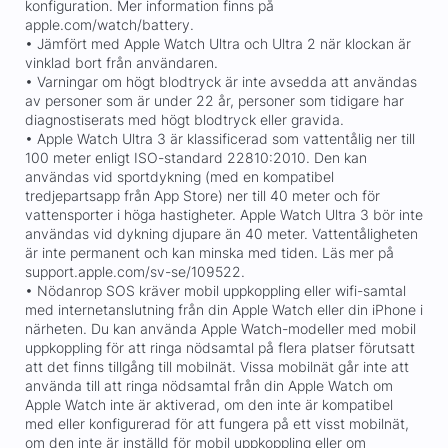
konfiguration. Mer information finns på
apple.com/watch/battery.
• Jämfört med Apple Watch Ultra och Ultra 2 när klockan är
vinklad bort från användaren.
• Varningar om högt blodtryck är inte avsedda att användas
av personer som är under 22 år, personer som tidigare har
diagnostiserats med högt blodtryck eller gravida.
• Apple Watch Ultra 3 är klassificerad som vattentålig ner till
100 meter enligt ISO-standard 22810:2010. Den kan
användas vid sportdykning (med en kompatibel
tredjepartsapp från App Store) ner till 40 meter och för
vattensporter i höga hastigheter. Apple Watch Ultra 3 bör inte
användas vid dykning djupare än 40 meter. Vattentåligheten
är inte permanent och kan minska med tiden. Läs mer på
support.apple.com/sv-se/109522.
• Nödanrop SOS kräver mobil uppkoppling eller wifi-samtal
med internetanslutning från din Apple Watch eller din iPhone i
närheten. Du kan använda Apple Watch-modeller med mobil
uppkoppling för att ringa nödsamtal på flera platser förutsatt
att det finns tillgång till mobilnät. Vissa mobilnät går inte att
använda till att ringa nödsamtal från din Apple Watch om
Apple Watch inte är aktiverad, om den inte är kompatibel
med eller konfigurerad för att fungera på ett visst mobilnät,
om den inte är inställd för mobil uppkoppling eller om