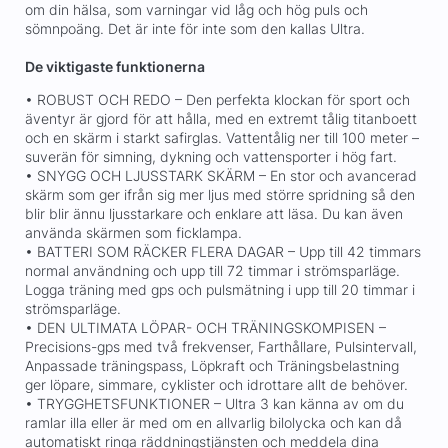
om din hälsa, som varningar vid låg och hög puls och
sömnpoäng. Det är inte för inte som den kallas Ultra.
De viktigaste funktionerna
• ROBUST OCH REDO – Den perfekta klockan för sport och
äventyr är gjord för att hålla, med en extremt tålig titanboett
och en skärm i starkt safirglas. Vattentålig ner till 100 meter –
suverän för simning, dykning och vattensporter i hög fart.
• SNYGG OCH LJUSSTARK SKÄRM – En stor och avancerad
skärm som ger ifrån sig mer ljus med större spridning så den
blir blir ännu ljusstarkare och enklare att läsa. Du kan även
använda skärmen som ficklampa.
• BATTERI SOM RÄCKER FLERA DAGAR – Upp till 42 timmars
normal användning och upp till 72 timmar i strömsparläge.
Logga träning med gps och pulsmätning i upp till 20 timmar i
strömsparläge.
• DEN ULTIMATA LÖPAR- OCH TRÄNINGSKOMPISEN –
Precisions-gps med två frekvenser, Farthållare, Pulsintervall,
Anpassade träningspass, Löpkraft och Träningsbelastning
ger löpare, simmare, cyklister och idrottare allt de behöver.
• TRYGGHETSFUNKTIONER – Ultra 3 kan känna av om du
ramlar illa eller är med om en allvarlig bilolycka och kan då
automatiskt ringa räddningstjänsten och meddela dina