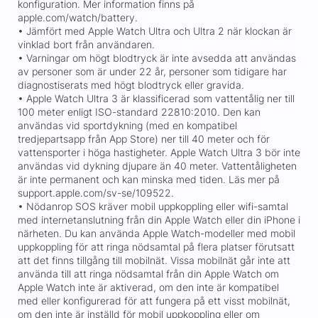
konfiguration. Mer information finns på
apple.com/watch/battery.
• Jämfört med Apple Watch Ultra och Ultra 2 när klockan är
vinklad bort från användaren.
• Varningar om högt blodtryck är inte avsedda att användas
av personer som är under 22 år, personer som tidigare har
diagnostiserats med högt blodtryck eller gravida.
• Apple Watch Ultra 3 är klassificerad som vattentålig ner till
100 meter enligt ISO-standard 22810:2010. Den kan
användas vid sportdykning (med en kompatibel
tredjepartsapp från App Store) ner till 40 meter och för
vattensporter i höga hastigheter. Apple Watch Ultra 3 bör inte
användas vid dykning djupare än 40 meter. Vattentåligheten
är inte permanent och kan minska med tiden. Läs mer på
support.apple.com/sv-se/109522.
• Nödanrop SOS kräver mobil uppkoppling eller wifi-samtal
med internetanslutning från din Apple Watch eller din iPhone i
närheten. Du kan använda Apple Watch-modeller med mobil
uppkoppling för att ringa nödsamtal på flera platser förutsatt
att det finns tillgång till mobilnät. Vissa mobilnät går inte att
använda till att ringa nödsamtal från din Apple Watch om
Apple Watch inte är aktiverad, om den inte är kompatibel
med eller konfigurerad för att fungera på ett visst mobilnät,
om den inte är inställd för mobil uppkoppling eller om