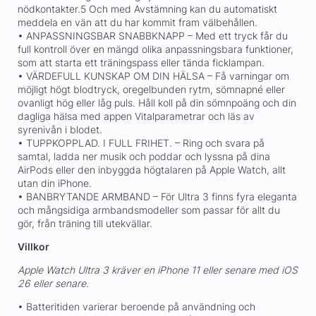
nödkontakter.5 Och med Avstämning kan du automatiskt
meddela en vän att du har kommit fram välbehållen.
• ANPASSNINGSBAR SNABBKNAPP – Med ett tryck får du
full kontroll över en mängd olika anpassningsbara funktioner,
som att starta ett träningspass eller tända ficklampan.
• VÄRDEFULL KUNSKAP OM DIN HÄLSA – Få varningar om
möjligt högt blodtryck, oregelbunden rytm, sömnapné eller
ovanligt hög eller låg puls. Håll koll på din sömnpoäng och din
dagliga hälsa med appen Vitalparametrar och läs av
syrenivån i blodet.
• TUPPKOPPLAD. I FULL FRIHET. – Ring och svara på
samtal, ladda ner musik och poddar och lyssna på dina
AirPods eller den inbyggda högtalaren på Apple Watch, allt
utan din iPhone.
• BANBRYTANDE ARMBAND – För Ultra 3 finns fyra eleganta
och mångsidiga armbandsmodeller som passar för allt du
gör, från träning till utekvällar.
Villkor
Apple Watch Ultra 3 kräver en iPhone 11 eller senare med iOS
26 eller senare.
• Batteritiden varierar beroende på användning och