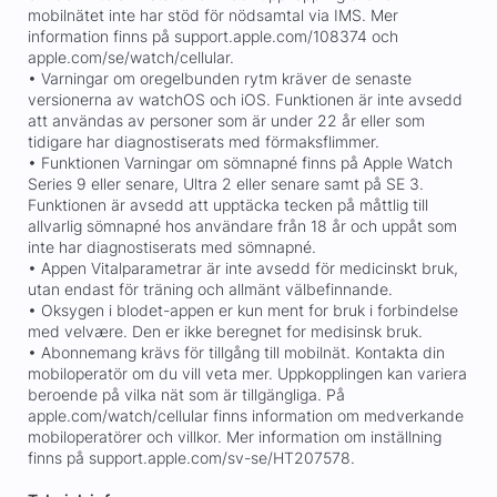
mobilnätet inte har stöd för nödsamtal via IMS. Mer
information finns på support.apple.com/108374 och
apple.com/se/watch/cellular.
• Varningar om oregelbunden rytm kräver de senaste
versionerna av watchOS och iOS. Funktionen är inte avsedd
att användas av personer som är under 22 år eller som
tidigare har diagnostiserats med förmaksflimmer.
• Funktionen Varningar om sömnapné finns på Apple Watch
Series 9 eller senare, Ultra 2 eller senare samt på SE 3.
Funktionen är avsedd att upptäcka tecken på måttlig till
allvarlig sömnapné hos användare från 18 år och uppåt som
inte har diagnostiserats med sömnapné.
• Appen Vitalparametrar är inte avsedd för medicinskt bruk,
utan endast för träning och allmänt välbefinnande.
• Oksygen i blodet-appen er kun ment for bruk i forbindelse
med velvære. Den er ikke beregnet for medisinsk bruk.
• Abonnemang krävs för tillgång till mobilnät. Kontakta din
mobiloperatör om du vill veta mer. Uppkopplingen kan variera
beroende på vilka nät som är tillgängliga. På
apple.com/watch/cellular finns information om medverkande
mobiloperatörer och villkor. Mer information om inställning
finns på support.apple.com/sv-se/HT207578.