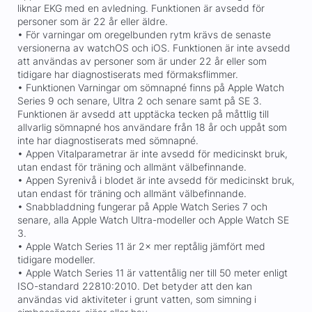
liknar EKG med en avledning. Funktionen är avsedd för
personer som är 22 år eller äldre.
• För varningar om oregelbunden rytm krävs de senaste
versionerna av watchOS och iOS. Funktionen är inte avsedd
att användas av personer som är under 22 år eller som
tidigare har diagnostiserats med förmaksflimmer.
• Funktionen Varningar om sömnapné finns på Apple Watch
Series 9 och senare, Ultra 2 och senare samt på SE 3.
Funktionen är avsedd att upptäcka tecken på måttlig till
allvarlig sömnapné hos användare från 18 år och uppåt som
inte har diagnostiserats med sömnapné.
• Appen Vitalparametrar är inte avsedd för medicinskt bruk,
utan endast för träning och allmänt välbefinnande.
• Appen Syrenivå i blodet är inte avsedd för medicinskt bruk,
utan endast för träning och allmänt välbefinnande.
• Snabbladdning fungerar på Apple Watch Series 7 och
senare, alla Apple Watch Ultra-modeller och Apple Watch SE
3.
• Apple Watch Series 11 är 2× mer reptålig jämfört med
tidigare modeller.
• Apple Watch Series 11 är vattentålig ner till 50 meter enligt
ISO-standard 22810:2010. Det betyder att den kan
användas vid aktiviteter i grunt vatten, som simning i