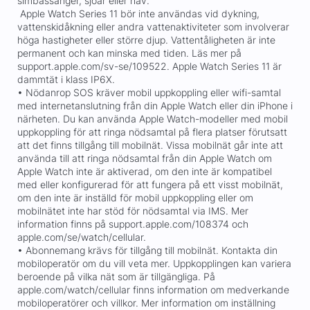
simbassänger, sjöar eller hav.
Apple Watch Series 11 bör inte användas vid dykning,
vattenskidåkning eller andra vattenaktiviteter som involverar
höga hastigheter eller större djup. Vattentåligheten är inte
permanent och kan minska med tiden. Läs mer på
support.apple.com/sv-se/109522. Apple Watch Series 11 är
dammtät i klass IP6X.
• Nödanrop SOS kräver mobil uppkoppling eller wifi-samtal
med internetanslutning från din Apple Watch eller din iPhone i
närheten. Du kan använda Apple Watch-modeller med mobil
uppkoppling för att ringa nödsamtal på flera platser förutsatt
att det finns tillgång till mobilnät. Vissa mobilnät går inte att
använda till att ringa nödsamtal från din Apple Watch om
Apple Watch inte är aktiverad, om den inte är kompatibel
med eller konfigurerad för att fungera på ett visst mobilnät,
om den inte är inställd för mobil uppkoppling eller om
mobilnätet inte har stöd för nödsamtal via IMS. Mer
information finns på support.apple.com/108374 och
apple.com/se/watch/cellular.
• Abonnemang krävs för tillgång till mobilnät. Kontakta din
mobiloperatör om du vill veta mer. Uppkopplingen kan variera
beroende på vilka nät som är tillgängliga. På
apple.com/watch/cellular finns information om medverkande
mobiloperatörer och villkor. Mer information om inställning