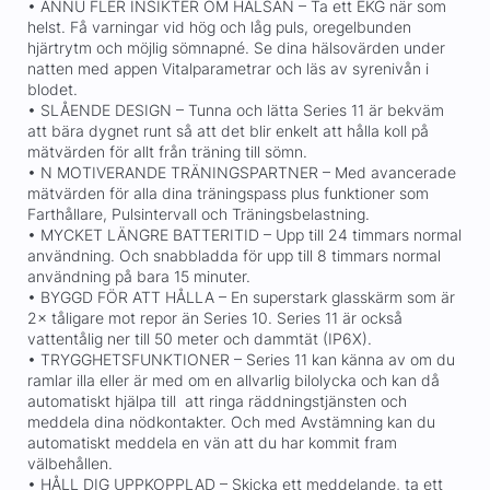
• ÄNNU FLER INSIKTER OM HÄLSAN – Ta ett EKG när som
helst. Få varningar vid hög och låg puls, oregelbunden
hjärtrytm och möjlig sömnapné. Se dina hälsovärden under
natten med appen Vitalparametrar och läs av syrenivån i
blodet.
• SLÅENDE DESIGN – Tunna och lätta Series 11 är bekväm
att bära dygnet runt så att det blir enkelt att hålla koll på
mätvärden för allt från träning till sömn.
• N MOTIVERANDE TRÄNINGSPARTNER – Med avancerade
mätvärden för alla dina träningspass plus funktioner som
Farthållare, Pulsintervall och Träningsbelastning.
• MYCKET LÄNGRE BATTERITID – Upp till 24 timmars normal
användning. Och snabbladda för upp till 8 timmars normal
användning på bara 15 minuter.
• BYGGD FÖR ATT HÅLLA – En superstark glasskärm som är
2× tåligare mot repor än Series 10. Series 11 är också
vattentålig ner till 50 meter och dammtät (IP6X).
• TRYGGHETSFUNKTIONER – Series 11 kan känna av om du
ramlar illa eller är med om en allvarlig bilolycka och kan då
automatiskt hjälpa till att ringa räddningstjänsten och
meddela dina nödkontakter. Och med Avstämning kan du
automatiskt meddela en vän att du har kommit fram
välbehållen.
• HÅLL DIG UPPKOPPLAD – Skicka ett meddelande, ta ett