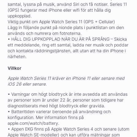
samtal, lyssna på musik, använd Siri och få notiser. Series 11
(GPS) fungerar med iPhone eller wifi för att hålla dig
uppkopplad.
Viktig punkt om Apple Watch Series 11 (GPS + Cellular)
Lägg in följande punkt på nionde plats i punktlistan om den
används och numrera om fotnoterna.
• HÅLL DIG UPPKOPPLAD NÄR DU ÄR PÅ SPRÅNG – Skicka
ett meddelande, ring ett samtal, ladda ner musik och poddar
och kontakta räddningstjänsten, allt utan att ha din iPhone i
närheten.
Villkor
Apple Watch Series 11 kräver en iPhone 11 eller senare med
iOS 26 eller senare.
• Varningar om högt blodtryck är inte avsedda att användas
av personer som är under 22 år, personer som tidigare har
diagnostiserats med högt blodtryck eller gravida.
• Batteritiden varierar beroende på användning och
konfiguration. Mer information finns på
apple.com/watch/battery.
• Appen EKG finns på Apple Watch Series 4 och senare (utom
Apple Watch SE-modeller) och kan utföra mätningar som