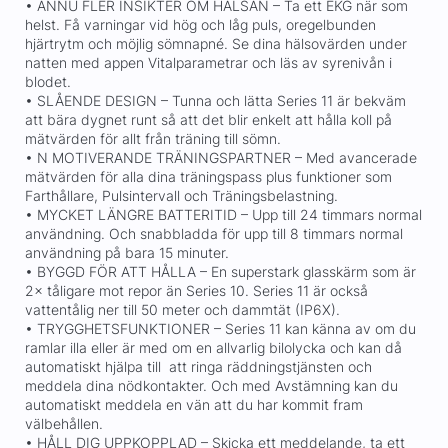
• ÄNNU FLER INSIKTER OM HÄLSAN – Ta ett EKG när som
helst. Få varningar vid hög och låg puls, oregelbunden
hjärtrytm och möjlig sömnapné. Se dina hälsovärden under
natten med appen Vitalparametrar och läs av syrenivån i
blodet.
• SLÅENDE DESIGN – Tunna och lätta Series 11 är bekväm
att bära dygnet runt så att det blir enkelt att hålla koll på
mätvärden för allt från träning till sömn.
• N MOTIVERANDE TRÄNINGSPARTNER – Med avancerade
mätvärden för alla dina träningspass plus funktioner som
Farthållare, Pulsintervall och Träningsbelastning.
• MYCKET LÄNGRE BATTERITID – Upp till 24 timmars normal
användning. Och snabbladda för upp till 8 timmars normal
användning på bara 15 minuter.
• BYGGD FÖR ATT HÅLLA – En superstark glasskärm som är
2× tåligare mot repor än Series 10. Series 11 är också
vattentålig ner till 50 meter och dammtät (IP6X).
• TRYGGHETSFUNKTIONER – Series 11 kan känna av om du
ramlar illa eller är med om en allvarlig bilolycka och kan då
automatiskt hjälpa till att ringa räddningstjänsten och
meddela dina nödkontakter. Och med Avstämning kan du
automatiskt meddela en vän att du har kommit fram
välbehållen.
• HÅLL DIG UPPKOPPLAD – Skicka ett meddelande, ta ett