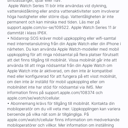
simbassänger, sjöar eller hav.
Apple Watch Series 11 bör inte användas vid dykning,
vattenskidåkning eller andra vattenaktiviteter som involverar
höga hastigheter eller större djup. Vattentåligheten är inte
permanent och kan minska med tiden. Läs mer på
support.apple.com/sv-se/109522. Apple Watch Series 11 är
dammtät i klass IP6X.
• Nödanrop SOS kräver mobil uppkoppling eller wifi-samtal
med internetanslutning från din Apple Watch eller din iPhone i
närheten. Du kan använda Apple Watch-modeller med mobil
uppkoppling för att ringa nödsamtal på flera platser förutsatt
att det finns tillgång till mobilnät. Vissa mobilnät går inte att
använda till att ringa nödsamtal från din Apple Watch om
Apple Watch inte är aktiverad, om den inte är kompatibel
med eller konfigurerad för att fungera på ett visst mobilnät,
om den inte är inställd för mobil uppkoppling eller om
mobilnätet inte har stöd för nödsamtal via IMS. Mer
information finns på support.apple.com/108374 och
apple.com/se/watch/cellular.
• Abonnemang krävs för tillgång till mobilnät. Kontakta din
mobiloperatör om du vill veta mer. Uppkopplingen kan variera
beroende på vilka nät som är tillgängliga. På
apple.com/watch/cellular finns information om medverkande
mobiloperatörer och villkor. Mer information om inställning