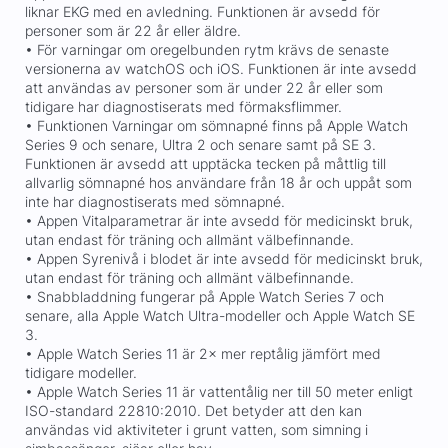
liknar EKG med en avledning. Funktionen är avsedd för
personer som är 22 år eller äldre.
• För varningar om oregelbunden rytm krävs de senaste
versionerna av watchOS och iOS. Funktionen är inte avsedd
att användas av personer som är under 22 år eller som
tidigare har diagnostiserats med förmaksflimmer.
• Funktionen Varningar om sömnapné finns på Apple Watch
Series 9 och senare, Ultra 2 och senare samt på SE 3.
Funktionen är avsedd att upptäcka tecken på måttlig till
allvarlig sömnapné hos användare från 18 år och uppåt som
inte har diagnostiserats med sömnapné.
• Appen Vitalparametrar är inte avsedd för medicinskt bruk,
utan endast för träning och allmänt välbefinnande.
• Appen Syrenivå i blodet är inte avsedd för medicinskt bruk,
utan endast för träning och allmänt välbefinnande.
• Snabbladdning fungerar på Apple Watch Series 7 och
senare, alla Apple Watch Ultra-modeller och Apple Watch SE
3.
• Apple Watch Series 11 är 2× mer reptålig jämfört med
tidigare modeller.
• Apple Watch Series 11 är vattentålig ner till 50 meter enligt
ISO-standard 22810:2010. Det betyder att den kan
användas vid aktiviteter i grunt vatten, som simning i