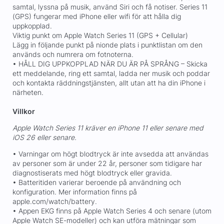
samtal, lyssna på musik, använd Siri och få notiser. Series 11
(GPS) fungerar med iPhone eller wifi för att hålla dig
uppkopplad.
Viktig punkt om Apple Watch Series 11 (GPS + Cellular)
Lägg in följande punkt på nionde plats i punktlistan om den
används och numrera om fotnoterna.
• HÅLL DIG UPPKOPPLAD NÄR DU ÄR PÅ SPRÅNG – Skicka
ett meddelande, ring ett samtal, ladda ner musik och poddar
och kontakta räddningstjänsten, allt utan att ha din iPhone i
närheten.
Villkor
Apple Watch Series 11 kräver en iPhone 11 eller senare med
iOS 26 eller senare.
• Varningar om högt blodtryck är inte avsedda att användas
av personer som är under 22 år, personer som tidigare har
diagnostiserats med högt blodtryck eller gravida.
• Batteritiden varierar beroende på användning och
konfiguration. Mer information finns på
apple.com/watch/battery.
• Appen EKG finns på Apple Watch Series 4 och senare (utom
Apple Watch SE-modeller) och kan utföra mätningar som