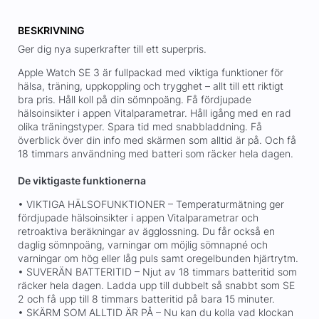
BESKRIVNING
Ger dig nya superkrafter till ett superpris.
Apple Watch SE 3 är fullpackad med viktiga funktioner för
hälsa, träning, uppkoppling och trygghet – allt till ett riktigt
bra pris. Håll koll på din sömnpoäng. Få fördjupade
hälsoinsikter i appen Vitalparametrar. Håll igång med en rad
olika träningstyper. Spara tid med snabbladdning. Få
överblick över din info med skärmen som alltid är på. Och få
18 timmars användning med batteri som räcker hela dagen.
De viktigaste funktionerna
• VIKTIGA HÄLSOFUNKTIONER – Temperaturmätning ger
fördjupade hälsoinsikter i appen Vitalparametrar och
retroaktiva beräkningar av ägglossning. Du får också en
daglig sömnpoäng, varningar om möjlig sömnapné och
varningar om hög eller låg puls samt oregelbunden hjärtrytm.
• SUVERÄN BATTERITID – Njut av 18 timmars batteritid som
räcker hela dagen. Ladda upp till dubbelt så snabbt som SE
2 och få upp till 8 timmars batteritid på bara 15 minuter.
• SKÄRM SOM ALLTID ÄR PÅ – Nu kan du kolla vad klockan