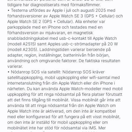
tidigare har diagnostiserats med förmaksflimmer.
• Testerna utfördes av Apple i juli och augusti 2025 med
förhandsversioner av Apple Watch SE 3 (GPS + Cellular) och
Apple Watch SE 2 (GPS + Cellular). Alla enheter var
parkopplade med en iPhone och testades med en
förhandsversion av mjukvaran, en magnetisk
snabbladdningskabel med usb-c-kontakt till Apple Watch
(modell A2515) samt Apples usb-c-strömadapter på 20 W
(modell A2305). Laddningstiden varierar beroende på
adapter, region, inställningar, batterinivån från början,
användning och omgivande faktorer. De faktiska resultaten
varierar.
• Nödanrop SOS via satellit: Nödanrop SOS kräver
satellituppkoppling, mobil uppkoppling eller wifi-samtal med
internetanslutning från din Apple Watch eller din iPhone i
närheten. Du kan använda Apple Watch-modeller med mobil
uppkoppling för att ringa nödsamtal på flera platser förutsatt
att det finns tillgång till mobilnät. Vissa mobilnät går inte att
använda till att ringa nödsamtal från din Apple Watch om
Apple Watch inte är aktiverad, om den inte är kompatibel
med eller konfigurerad för att fungera på ett visst mobilnät,
om den inte är inställd för mobil uppkoppling eller om
mobilnätet inte har stöd för nödsamtal via IMS. Mer