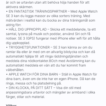
är och se urtavlan utan att behöva höja handen för att
aktivera skärmen.
• EN FANTASTISK TRÄNINGSPARTNER – Med Apple Watch
SE 3 kan du logga massor av olika sorters träning. Med
mätvärden i realtid kan du bocka av dina träningsmål som
aldrig förr.
• HÅLL DIG UPPKOPPLAD – Skicka ett meddelande, ta ett
samtal, lyssna på musik och poddar, använd Siri och få
notiser. SE 3 (GPS) fungerar med iPhone eller wifi för att hålla
dig uppkopplad.
• TRYGGHETSFUNKTIONER – SE 3 kan känna av om du
ramlar illa eller är med om en allvarlig bilolycka och kan då
automatiskt hjälpa till att ringa räddningstjänsten och
meddela dina nödkontakter.8Och med Avstämning kan du
automatiskt meddela en vän att du har kommit fram
välbehållen.
• APPLE WATCH FÖR DINA BARN – Ställ in Apple Watch för
dina barn, även om de inte har en egen iPhone. Då kan de
ringa, messa och ha platsdelning på.
• DIN KLOCKA, PÅ DITT SÄTT – Visa din stil med
anpassningsbara urtavlor och mängder av armband i olika
färger, stilar och material.
Villkor