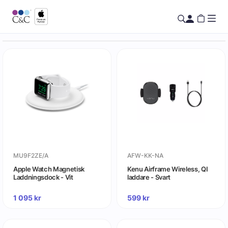
MU9F2ZE/A
AFW-KK-NA
Apple Watch Magnetisk
Kenu Airframe Wireless, QI
Laddningsdock - Vit
laddare - Svart
1 095
kr
599
kr