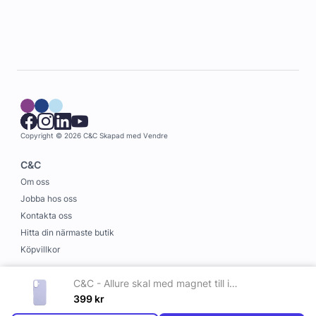
Copyright © 2026 C&C
Skapad med
Vendre
C&C
Om oss
Jobba hos oss
Kontakta oss
Hitta din närmaste butik
Köpvillkor
Information
C&C - Allure skal med magnet till iPhone 16 Lila
Leverans och betalning
399
kr
Cookies