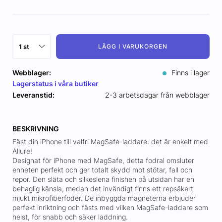
LÄGG I VARUKORGEN
Webblager:
Finns i lager
Lagerstatus i våra butiker
Leveranstid:
2-3 arbetsdagar från webblager
BESKRIVNING
Fäst din iPhone till valfri MagSafe-laddare: det är enkelt med
Allure!
Designat för iPhone med MagSafe, detta fodral omsluter
enheten perfekt och ger totalt skydd mot stötar, fall och
repor. Den släta och silkeslena finishen på utsidan har en
behaglig känsla, medan det invändigt finns ett repsäkert
mjukt mikrofiberfoder. De inbyggda magneterna erbjuder
perfekt inriktning och fästs med vilken MagSafe-laddare som
helst, för snabb och säker laddning.