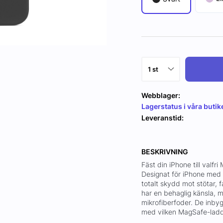
Webblager:
Lagerstatus i våra butik
Leveranstid:
BESKRIVNING
Fäst din iPhone till valfr
Designat för iPhone med 
totalt skydd mot stötar, f
har en behaglig känsla, m
mikrofiberfoder. De inby
med vilken MagSafe-ladda