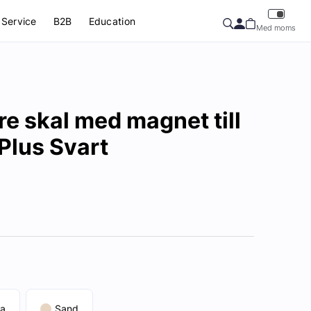
Service
B2B
Education
Med moms
re skal med magnet till
Plus Svart
la
Sand