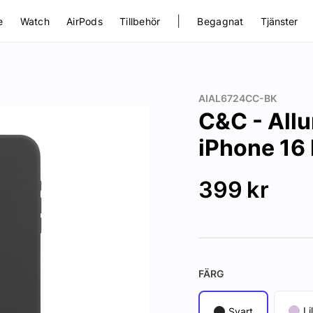
|
e
Watch
AirPods
Tillbehör
Begagnat
Tjänster
AIAL6724CC-BK
C&C - Allu
iPhone 16 
399
kr
FÄRG
Li
Svart