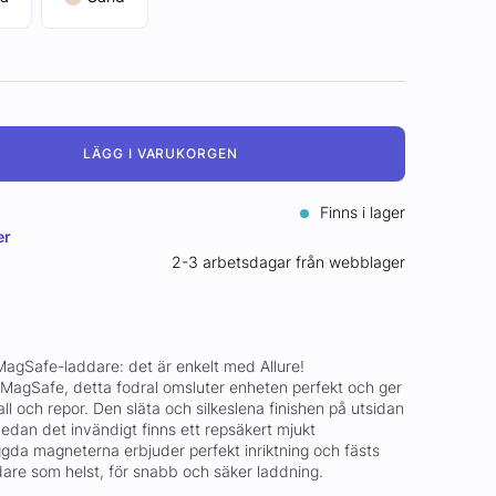
LÄGG I VARUKORGEN
Finns i lager
er
2-3 arbetsdagar från webblager
i MagSafe-laddare: det är enkelt med Allure!
MagSafe, detta fodral omsluter enheten perfekt och ger
all och repor. Den släta och silkeslena finishen på utsidan
edan det invändigt finns ett repsäkert mjukt
ggda magneterna erbjuder perfekt inriktning och fästs
re som helst, för snabb och säker laddning.