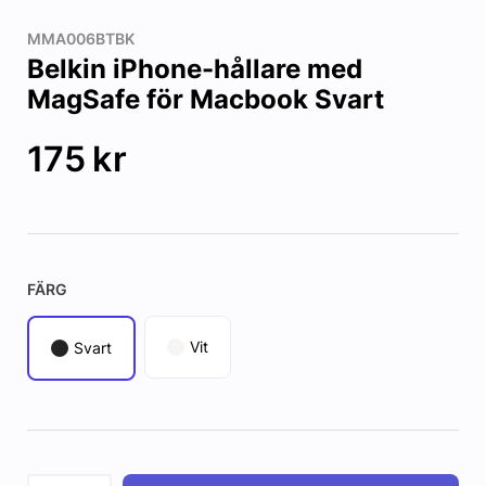
MMA006BTBK
Belkin iPhone-hållare med
MagSafe för Macbook Svart
175
kr
FÄRG
Vit
Svart