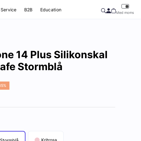
Service
B2B
Education
Med moms
ne 14 Plus Silikonskal
fe Stormblå
85%
Kritrosa
Stormblå