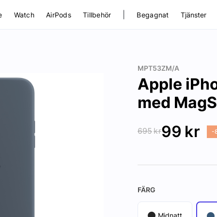
|
e
Watch
AirPods
Tillbehör
Begagnat
Tjänster
MPT53ZM/A
Apple iPho
med MagSa
99
kr
695
kr
-
FÄRG
Midnatt