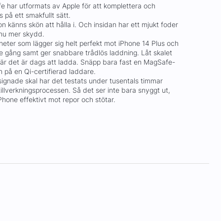
e har utformats av Apple för att komplettera och
 på ett smakfullt sätt.
kon känns skön att hålla i. Och insidan har ett mjukt foder
nnu mer skydd.
eter som lägger sig helt perfekt mot iPhone 14 Plus och
je gång samt ger snabbare trådlös laddning. Låt skalet
 när det är dags att ladda. Snäpp bara fast en MagSafe-
n på en Qi-certifierad laddare.
signade skal har det testats under tusentals timmar
llverkningsprocessen. Så det ser inte bara snyggt ut,
hone effektivt mot repor och stötar.