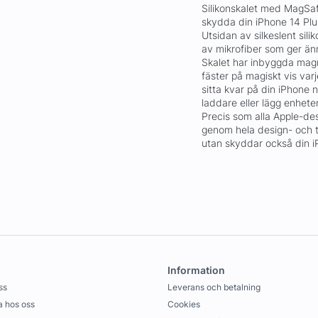
Silikonskalet med MagSaf
skydda din iPhone 14 Plus
Utsidan av silkeslent sili
av mikrofiber som ger ä
Skalet har inbyggda magn
fäster på magiskt vis var
sitta kvar på din iPhone
laddare eller lägg enhete
Precis som alla Apple-de
genom hela design- och ti
utan skyddar också din iP
Information
ss
Leverans och betalning
 hos oss
Cookies