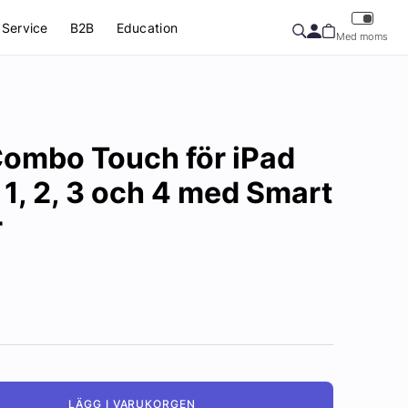
Service
B2B
Education
Med moms
Combo Touch för iPad
 1, 2, 3 och 4 med Smart
r
LÄGG I VARUKORGEN