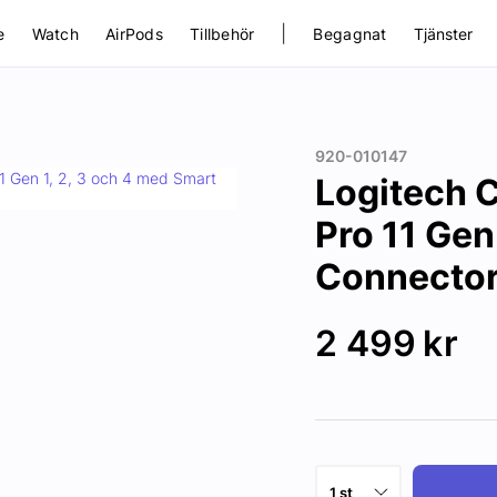
|
e
Watch
AirPods
Tillbehör
Begagnat
Tjänster
920-010147
Logitech 
Pro 11 Gen
Connecto
2 499
kr