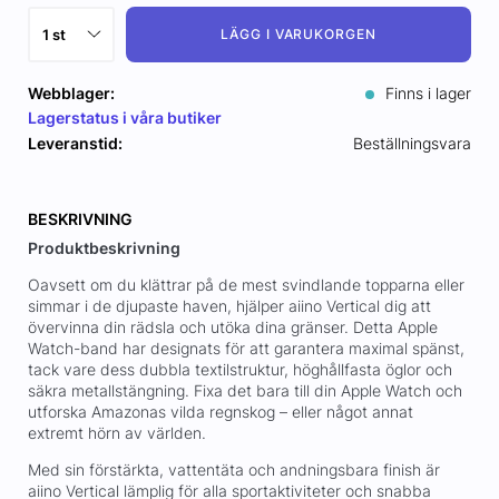
LÄGG I VARUKORGEN
Webblager:
Finns i lager
Lagerstatus i våra butiker
Leveranstid:
Beställningsvara
BESKRIVNING
Produktbeskrivning
Oavsett om du klättrar på de mest svindlande topparna eller
simmar i de djupaste haven, hjälper aiino Vertical dig att
övervinna din rädsla och utöka dina gränser. Detta Apple
Watch-band har designats för att garantera maximal spänst,
tack vare dess dubbla textilstruktur, höghållfasta öglor och
säkra metallstängning. Fixa det bara till din Apple Watch och
utforska Amazonas vilda regnskog – eller något annat
extremt hörn av världen.
Med sin förstärkta, vattentäta och andningsbara finish är
aiino Vertical lämplig för alla sportaktiviteter och snabba