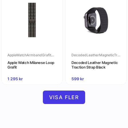
AppleWatchArmbandGrafitMilaneseLoop
DecodedLeatherMagneticTractionStrapBlack
Apple Watch Milanese Loop
Decoded Leather Magnetic
Grafit
Traction Strap Black
1 295
kr
599
kr
VISA FLER