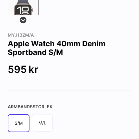
MYJ13ZM/A
Apple Watch 40mm Denim
Sportband S/M
595
kr
ARMBANDSSTORLEK
M/L
S/M