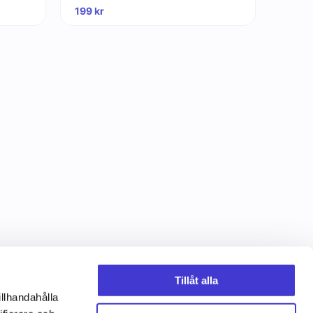
199
kr
Tillåt alla
illhandahålla