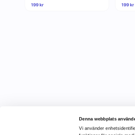
199
kr
199
kr
Denna webbplats använde
Vi använder enhetsidentifie
C&C