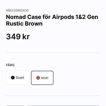
NM220R0X00
Nomad Case för Airpods 1&2 Gen
Rustic Brown
349
kr
FÄRG
Svart
brun