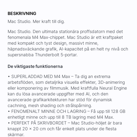
BESKRIVNING
Mac Studio. Mer kraft till dig.
Mac Studio. Den ultimata stationära proffsdatorn med det
fenomenala M4 Max-chippet. Mac Studio är ett kraftpaket
med kompakt och tyst design, massivt minne,
häpnadsväckande grafik, AI-kapacitet på en helt ny nivå och
supersnabba Thunderbolt 5-portar.
De viktigaste funktionerna
• SUPERLADDAD MED M4 Max – Ta dig an extrema
arbetsflöden, som detaljrika visuella effekter, 3D-animering
eller komponering av filmmusik. Med kraftfulla Neural Engine
kan du lösa avancerade uppgifter med AI, och den
avancerade grafikarkitekturen har stöd för dynamisk
cachning, mesh shading och strålspårning.
• FENOMENALT MINNE OCH LAGRING – Få upp till 128 GB
enhetligt minne och upp till 8 TB lagring med M4 Max.
• PERFEKT PÅ SKRIVBORDET – Mac Studio-höljet är bara
knappt 20 × 20 cm och får enkelt plats under de flesta
skärmar.