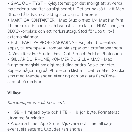
• SVAL OCH TYST – Kylsystemet gör det möjligt att avverka
mastodontuppgifter otroligt snabbt. Det ser också till att Mac
Studio hålls tyst och aldrig stör dig i ditt arbete.
• MÄKTIGA KONTAKTER – Mac Studio med M4 Max har fyra
Thunderbolt 5-portar och två usb-a-portar, en HDMI-port, en
SDXC-kortplats och ett hörlursuttag. Stöd för upp till två
externa skärmar.
• FULL FART PÅ PROFFSAPPARNA – Välj bland tusentals
appar, till exempel AI-kompatibla appar och proffsappar som
DaVinci Resolve Studio, Final Cut Pro och Adobe Photoshop.
• GILLAR DU IPHONE, KOMMER DU GILLA MAC – Mac
fungerar magiskt smidigt med dina andra Apple-enheter.
Kopiera någonting på iPhone och klistra in det på Mac. Skicka
sms med Meddelanden eller ring och besvara FaceTime-
samtal på din Mac.
Villkor
Kan konfigureras på flera sätt.
• 1 GB = 1 miljard byte och 1 TB = 1 biljon byte. Formaterat
utrymme är mindre.
• Apparna finns i App Store. Mjukvara och innehåll säljs
eventuellt separat. Utbudet kan ändras.