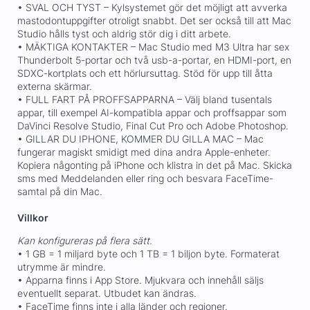
• SVAL OCH TYST – Kylsystemet gör det möjligt att avverka
mastodontuppgifter otroligt snabbt. Det ser också till att Mac
Studio hålls tyst och aldrig stör dig i ditt arbete.
• MÄKTIGA KONTAKTER – Mac Studio med M3 Ultra har sex
Thunderbolt 5-portar och två usb-a-portar, en HDMI-port, en
SDXC-kortplats och ett hörlursuttag. Stöd för upp till åtta
externa skärmar.
• FULL FART PÅ PROFFSAPPARNA – Välj bland tusentals
appar, till exempel AI-kompatibla appar och proffsappar som
DaVinci Resolve Studio, Final Cut Pro och Adobe Photoshop.
• GILLAR DU IPHONE, KOMMER DU GILLA MAC – Mac
fungerar magiskt smidigt med dina andra Apple-enheter.
Kopiera någonting på iPhone och klistra in det på Mac. Skicka
sms med Meddelanden eller ring och besvara FaceTime-
samtal på din Mac.
Villkor
Kan konfigureras på flera sätt.
• 1 GB = 1 miljard byte och 1 TB = 1 biljon byte. Formaterat
utrymme är mindre.
• Apparna finns i App Store. Mjukvara och innehåll säljs
eventuellt separat. Utbudet kan ändras.
• FaceTime finns inte i alla länder och regioner.