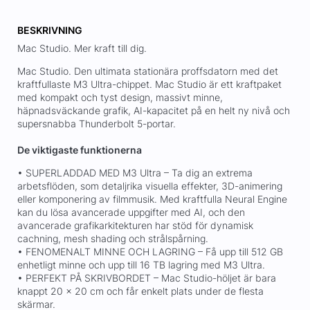
BESKRIVNING
Mac Studio. Mer kraft till dig.
Mac Studio. Den ultimata stationära proffsdatorn med det
kraftfullaste M3 Ultra-chippet. Mac Studio är ett kraftpaket
med kompakt och tyst design, massivt minne,
häpnadsväckande grafik, AI-kapacitet på en helt ny nivå och
supersnabba Thunderbolt 5-portar.
De viktigaste funktionerna
• SUPERLADDAD MED M3 Ultra – Ta dig an extrema
arbetsflöden, som detaljrika visuella effekter, 3D-animering
eller komponering av filmmusik. Med kraftfulla Neural Engine
kan du lösa avancerade uppgifter med AI, och den
avancerade grafikarkitekturen har stöd för dynamisk
cachning, mesh shading och strålspårning.
• FENOMENALT MINNE OCH LAGRING – Få upp till 512 GB
enhetligt minne och upp till 16 TB lagring med M3 Ultra.
• PERFEKT PÅ SKRIVBORDET – Mac Studio-höljet är bara
knappt 20 × 20 cm och får enkelt plats under de flesta
skärmar.