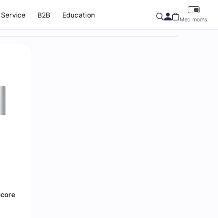
Service
B2B
Education
Med moms
‑core