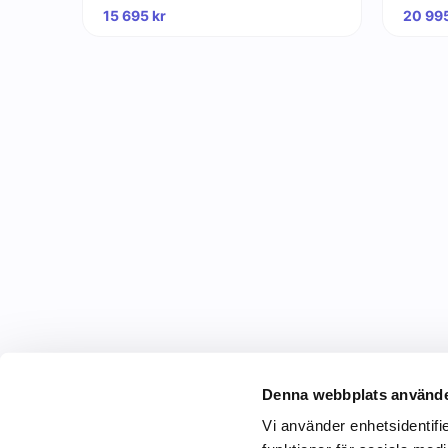
15 695
kr
20 99
Denna webbplats använde
Vi använder enhetsidentifie
C&C