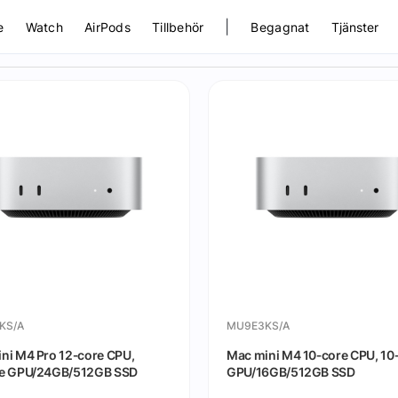
|
e
Watch
AirPods
Tillbehör
Begagnat
Tjänster
KS/A
MU9E3KS/A
ni M4 Pro 12‑core CPU,
Mac mini M4 10‑core CPU, 10
re GPU/24GB/512GB SSD
GPU/16GB/512GB SSD