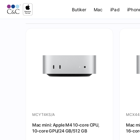
Butiker
Mac
iPad
iPhon
MCYT4KS/A
MCX44
Mac mini: Apple M4 10‑core CPU,
Mac mi
10‑core GPU/24 GB/512 GB
16‑co