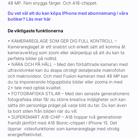
48 MP. Fem snygga färger. Och A18-chippet.
Du vet väl att du kan köpa iPhone med abonnemang i våra
butiker?
Läs mer här
De viktigaste funktionerna
• KAMERAREGLAGE SOM GER DIG FULL KONTROLL –
Kamerareglaget är ett snabbt och enkelt sätt att komma åt
kameraverktyg som zoom eller skärpedjup så att du kan ta
perfekta bilder på nolltid.
• NÄRA OCH PÅ HÅLL – Med den förbättrade kameran med
ultravidvinkel kan du skapa otroligt detaljerade makrofoton
och makrovideor. Och med Fusion-kameran med 48 MP kan
du ta imponerande högupplösta bilder eller zooma in med
2× tele med optisk kvalitet.
• FOTOGRAFISKA STILAR – Med den senaste generationens
fotografiska stilar får du större kreativa möjligheter och kan
sätta din personliga prägel på varje bild du tar. Du kan även
ta bort stilen från bilden när du vill.
• SUPERSMART A18-CHIP – A18 hoppar två generationer
framåt jämfört med A16 Bionic-chippet i iPhone 15. Det
öppnar videofunktioner som kamerareglage med otrolig
energieffektivitet.