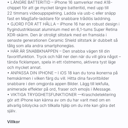
• LÄNGRE BATTERITID – iPhone 16 samverkar med A18-
chippet för att ge mycket längre batteritid, med upp till
22 timmars videouppspelning. Ladda via usb-c eller snäpp
fast en MagSafe-laddare för snabbare trådlös laddning.
• GJORD FÖR ATT HÅLLA – iPhone 16 har en robust design i
flygindustriklassat aluminium med en 6,1-tums Super Retina
XDR-skärm. Den är otroligt slitstark med en framsida i
senaste generationen Ceramic Shield slitstark är dubbelt så
tålig som alla andra smartphoneglas.
• HÄR ÄR SNABBKNAPPEN – Den snabba vägen till din
favoritfunktion. Tryck och håll ner den när du vill göra något –
tända ficklampan, spela in ett röstmemo, aktivera tyst läge
och mycket annat.
• ANPASSA DIN IPHONE – I iOS 18 kan du tona ikonerna på
hemskärmen i vilken färg du vill. Hitta dina favoritbilder
snabbare i den omgjorda appen Bilder. Lägg till lekfulla,
animerade effekter på ord, fraser och emojis i iMessage.
• VIKTIGA TRYGGHETSFUNKTIONER —Kraschdetektering
gör att iPhone kan känna av om du har varit med om en
allvarlig bilolycka och tillkalla hjälp om du inte kan göra det
själv.
Villkor