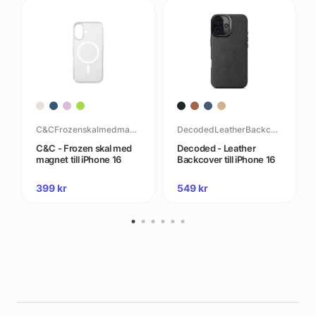
C&CFrozenskalmedmagnettilliPhone16
DecodedLeatherBackcovertilliPhone16
C&C - Frozen skal med
Decoded - Leather
magnet till iPhone 16
Backcover till iPhone 16
399
kr
549
kr