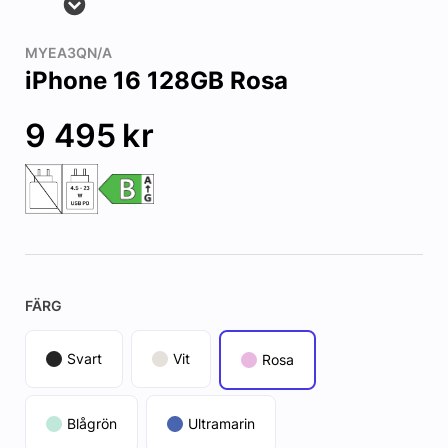
MYEA3QN/A
iPhone 16 128GB Rosa
9 495
kr
FÄRG
Svart
Vit
Rosa
Blågrön
Ultramarin