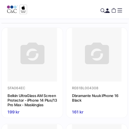
SFA064EC
RE61BL004308
Belkin UltraGlass AM Screen
Dbramante Nuuk iPhone 16
Protector - iPhone 14 Plus/13
Black
Pro Max - Maskinglas
199
kr
161
kr