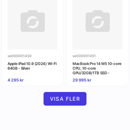
se000001430
se000001451
Apple iPad 10.9 (2024) Wi-Fi
MacBook Pro 14 M5 10-core
64GB - Silver
CPU, 10-core
GPU/32GB/1TB SSD -
Rymdsvart
4 295
kr
29 995
kr
VISA FLER