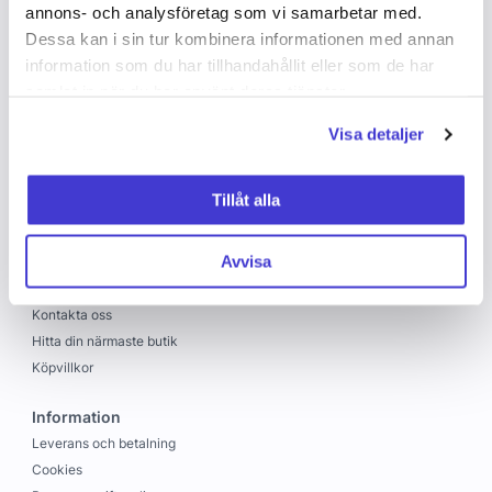
annons- och analysföretag som vi samarbetar med.
Dessa kan i sin tur kombinera informationen med annan
information som du har tillhandahållit eller som de har
samlat in när du har använt deras tjänster.
Visa detaljer
Copyright © 2026 C&C
Skapad med
Vendre
Tillåt alla
C&C
Avvisa
Om oss
Jobba hos oss
Kontakta oss
Hitta din närmaste butik
Köpvillkor
Information
Leverans och betalning
Cookies