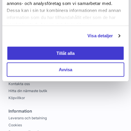
annons- och analysföretag som vi samarbetar med.
Dessa kan i sin tur kombinera informationen med annan
information som du har tillhandahållit eller som de har
samlat in när du har använt deras tjänster.
Visa detaljer
Copyright © 2026 C&C
Skapad med
Vendre
Tillåt alla
C&C
Avvisa
Om oss
Jobba hos oss
Kontakta oss
Hitta din närmaste butik
Köpvillkor
Information
Leverans och betalning
Cookies