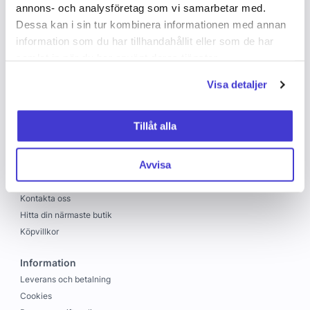
annons- och analysföretag som vi samarbetar med.
Dessa kan i sin tur kombinera informationen med annan
information som du har tillhandahållit eller som de har
samlat in när du har använt deras tjänster.
Visa detaljer
Copyright © 2026 C&C
Skapad med
Vendre
Tillåt alla
C&C
Avvisa
Om oss
Jobba hos oss
Kontakta oss
Hitta din närmaste butik
Köpvillkor
Information
Leverans och betalning
Cookies