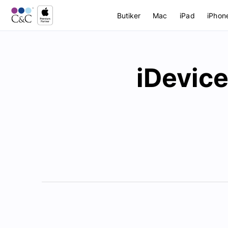
Butiker
Mac
iPad
iPhon
iDevic