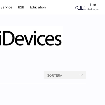
Service
B2B
Education
Med moms
SORTERA