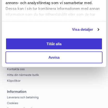
annons- och analysföretag som vi samarbetar med.
Dessa kan i sin tur kombinera informationen med annan
information som du har tillhandahållit eller som de har
samlat in när du har använt deras tjänster.
Visa detaljer
Copyright © 2026 C&C
Skapad med
Vendre
Tillåt alla
C&C
Avvisa
Om oss
Jobba hos oss
Kontakta oss
Hitta din närmaste butik
Köpvillkor
Information
Leverans och betalning
Cookies