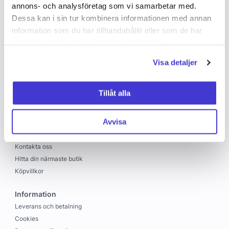
annons- och analysföretag som vi samarbetar med.
Dessa kan i sin tur kombinera informationen med annan
information som du har tillhandahållit eller som de har
samlat in när du har använt deras tjänster.
Visa detaljer
Copyright © 2026 C&C
Skapad med
Vendre
Tillåt alla
C&C
Avvisa
Om oss
Jobba hos oss
Kontakta oss
Hitta din närmaste butik
Köpvillkor
Information
Leverans och betalning
Cookies