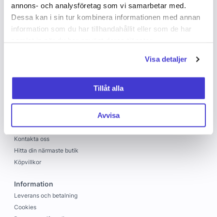
annons- och analysföretag som vi samarbetar med.
Dessa kan i sin tur kombinera informationen med annan
information som du har tillhandahållit eller som de har
samlat in när du har använt deras tjänster.
Visa detaljer
Copyright © 2026 C&C
Skapad med
Vendre
Tillåt alla
C&C
Avvisa
Om oss
Jobba hos oss
Kontakta oss
Hitta din närmaste butik
Köpvillkor
Information
Leverans och betalning
Cookies