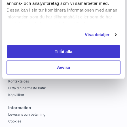
annons- och analysföretag som vi samarbetar med.
Dessa kan i sin tur kombinera informationen med annan
information som du har tillhandahållit eller som de har
samlat in när du har använt deras tjänster.
Visa detaljer
Copyright © 2026 C&C
Skapad med
Vendre
Tillåt alla
C&C
Avvisa
Om oss
Jobba hos oss
Kontakta oss
Hitta din närmaste butik
Köpvillkor
Information
Leverans och betalning
Cookies