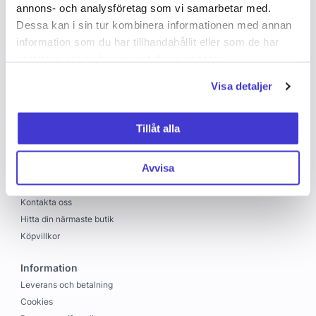
annons- och analysföretag som vi samarbetar med.
Dessa kan i sin tur kombinera informationen med annan
information som du har tillhandahållit eller som de har
samlat in när du har använt deras tjänster.
Visa detaljer
Copyright © 2026 C&C
Skapad med
Vendre
Tillåt alla
C&C
Avvisa
Om oss
Jobba hos oss
Kontakta oss
Hitta din närmaste butik
Köpvillkor
Information
Leverans och betalning
Cookies