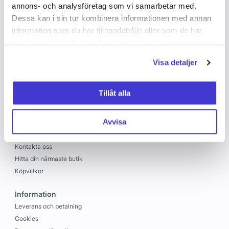
annons- och analysföretag som vi samarbetar med.
Dessa kan i sin tur kombinera informationen med annan
information som du har tillhandahållit eller som de har
samlat in när du har använt deras tjänster.
Visa detaljer
Copyright © 2026 C&C
Skapad med
Vendre
Tillåt alla
C&C
Avvisa
Om oss
Jobba hos oss
Kontakta oss
Hitta din närmaste butik
Köpvillkor
Information
Leverans och betalning
Cookies