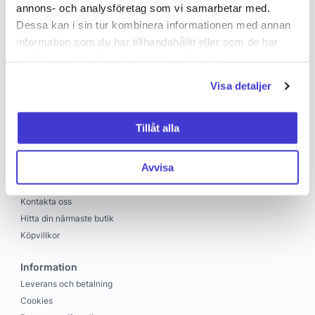
annons- och analysföretag som vi samarbetar med.
Dessa kan i sin tur kombinera informationen med annan
information som du har tillhandahållit eller som de har
samlat in när du har använt deras tjänster.
Visa detaljer
Copyright © 2026 C&C
Skapad med
Vendre
Tillåt alla
C&C
Avvisa
Om oss
Jobba hos oss
Kontakta oss
Hitta din närmaste butik
Köpvillkor
Information
Leverans och betalning
Cookies