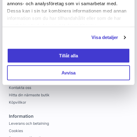
annons- och analysföretag som vi samarbetar med.
Dessa kan i sin tur kombinera informationen med annan
information som du har tillhandahållit eller som de har
samlat in när du har använt deras tjänster.
Visa detaljer
Copyright © 2026 C&C
Skapad med
Vendre
Tillåt alla
C&C
Avvisa
Om oss
Jobba hos oss
Kontakta oss
Hitta din närmaste butik
Köpvillkor
Information
Leverans och betalning
Cookies